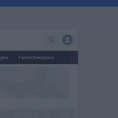
eghe
FantaChampions