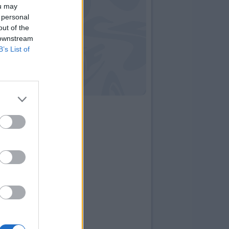
ou may
 personal
out of the
 downstream
B’s List of