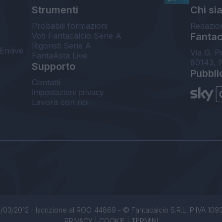
Strumenti
Chi si
Probabili formazioni
Redazio
Voti Fantacalcio Serie A
Fantaca
Rigoristi Serie A
Enilive
Via G. P
FantaAsta Live
80143, 
Supporto
Pubbli
Contatti
Impostazioni privacy
Lavora con noi
/03/2012 - Iscrizione al ROC: 44869 - © Fantacalcio S.R.L. P.IVA 1093850
PRIVACY
|
COOKIE
|
TERMINI