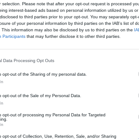
r selection. Please note that after your opt-out request is processed y
eing interest-based ads based on personal information utilized by us or
disclosed to third parties prior to your opt-out. You may separately opt-
losure of your personal information by third parties on the IAB’s list of
. This information may also be disclosed by us to third parties on the
IA
rso
Participants
that may further disclose it to other third parties.
momento, ma non l'abbiamo vissuto con troppa
cato di capire la grandezza del lavoro che
l Data Processing Opt Outs
ati e aggiustati, Cesc ha sempre creduto di
o opt-out of the Sharing of my personal data.
indi ciò in cui crede lui crediamo noi. Io so che
In
me lavora, arriverà ad ogni partita con l'idea
giocato col Barcellona abbiamo provato ad
o opt-out of the Sale of my Personal Data.
 ma abbiamo imparato molto. Avere il
In
Madrid a Como sarebbe fantastico".
to opt-out of processing my Personal Data for Targeted
ing.
mbiaso
In
o opt-out of Collection, Use, Retention, Sale, and/or Sharing