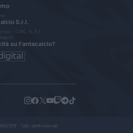
amo
ne
lcio S.r.l.
orzio - CdN, Is. F4
Napoli
cità su Fantacalcio?
1219 - Tutti i diritti riservati.