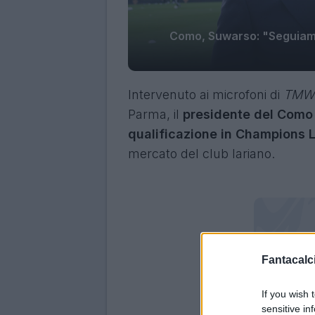
Como, Suwarso: "Seguiamo 
Intervenuto ai microfoni di
TM
Parma, il
presidente del Como 
qualificazione in Champions
mercato del club lariano.
Fantacalci
If you wish 
sensitive in