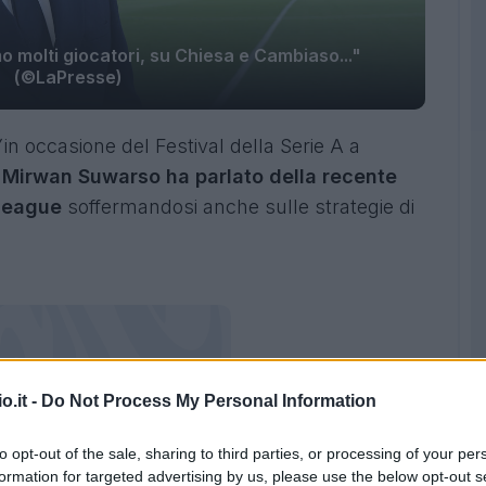
molti giocatori, su Chiesa e Cambiaso..."
(©LaPresse)
W
in occasione del Festival della Serie A a
Mirwan Suwarso ha parlato della recente
 League
soffermandosi anche sulle strategie di
o.it -
Do Not Process My Personal Information
to opt-out of the sale, sharing to third parties, or processing of your per
formation for targeted advertising by us, please use the below opt-out s