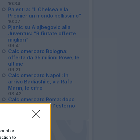
10:34
Palestra: "Il Chelsea e la
Premier un mondo bellissimo"
10:07
Pjanic su Alajbegovic alla
Juventus: "Rifiutate offerte
migliori"
09:41
Calciomercato Bologna:
offerta da 35 milioni Rowe, le
ultime
09:21
Calciomercato Napoli: in
arrivo Badiashile, via Rafa
Marin, le cifre
08:42
Calciomercato Roma: dopo
Molina è caccia all'esterno
08:36
sonal or
ection to