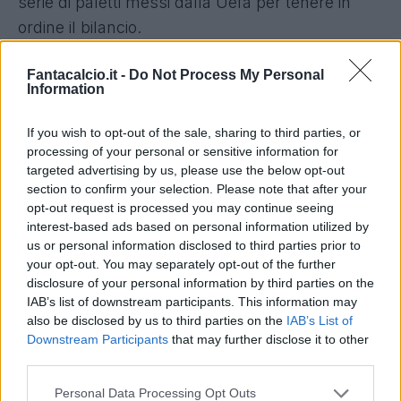
serie di paletti messi dalla Uefa per tenere in
ordine il bilancio.
Baldanzi è stato acquistato dalla Roma nel
Fantacalcio.it -
Do Not Process My Personal
Information
gennaio 2024 per 10 milioni più 5 di bonus
,
negli anni l'ammortamento a bilancio è
If you wish to opt-out of the sale, sharing to third parties, or
sicuramente stato spalmato, visto il leggero calo
processing of your personal or sensitive information for
del costo del cartellino. La cifra su cui si tratta si
targeted advertising by us, please use the below opt-out
section to confirm your selection. Please note that after your
aggira attorno ai 10 milioni, ma il Genoa vorrebbe
opt-out request is processed you may continue seeing
un po' trattare la cifra.
interest-based ads based on personal information utilized by
us or personal information disclosed to third parties prior to
your opt-out. You may separately opt-out of the further
disclosure of your personal information by third parties on the
IAB’s list of downstream participants. This information may
also be disclosed by us to third parties on the
IAB’s List of
Downstream Participants
that may further disclose it to other
third parties.
Personal Data Processing Opt Outs