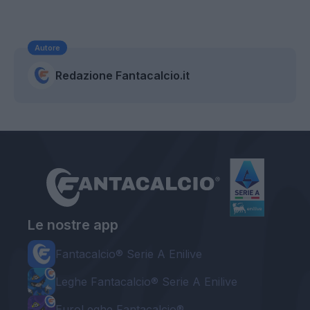
Autore
Redazione Fantacalcio.it
Le nostre app
Fantacalcio® Serie A Enilive
Leghe Fantacalcio® Serie A Enilive
EuroLeghe Fantacalcio®