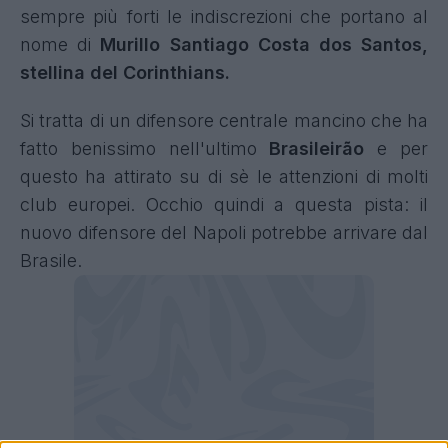
sempre più forti le indiscrezioni che portano al
nome di
Murillo Santiago Costa dos Santos,
stellina del Corinthians.
Si tratta di un difensore centrale mancino che ha
fatto benissimo nell'ultimo
Brasileirão
e per
questo ha attirato su di sè le attenzioni di molti
club europei. Occhio quindi a questa pista: il
nuovo difensore del Napoli potrebbe arrivare dal
Brasile.