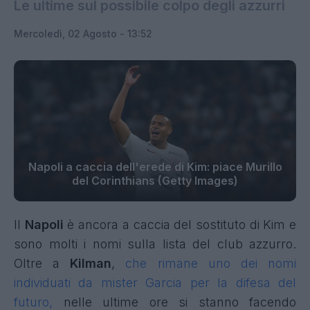
Le ultime sul possibile colpo degli azzurri
Mercoledì, 02 Agosto - 13:52
Napoli a caccia dell'erede di Kim: piace Murillo
del Corinthians (Getty Images)
Il
Napoli
è ancora a caccia del sostituto di Kim e
sono molti i nomi sulla lista del club azzurro.
Oltre a
Kilman
,
che rimane uno dei nomi
individuati da mister Garcia per la difesa del
futuro,
nelle ultime ore si stanno facendo