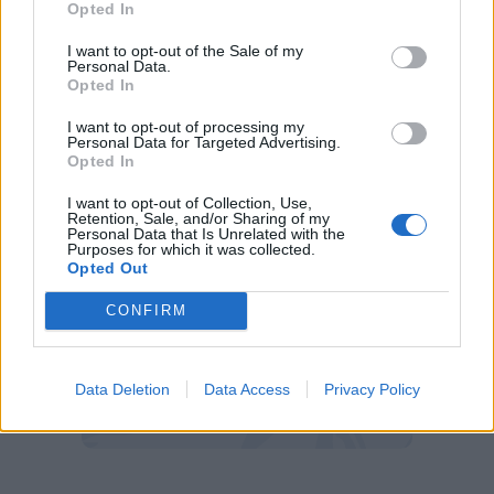
Opted In
ulteriore anno di contratto ed è reduce da
un'ottima stagione nel campionato inglese.
I want to opt-out of the Sale of my
Personal Data.
Opted In
Si tratta comunque di un profilo che piace molto
e quindi non è escluso che nelle prossime ore ci
I want to opt-out of processing my
Personal Data for Targeted Advertising.
potrebbe essere un nuovo contatto tra le parti.
Opted In
I want to opt-out of Collection, Use,
Retention, Sale, and/or Sharing of my
Personal Data that Is Unrelated with the
Purposes for which it was collected.
Opted Out
CONFIRM
Data Deletion
Data Access
Privacy Policy