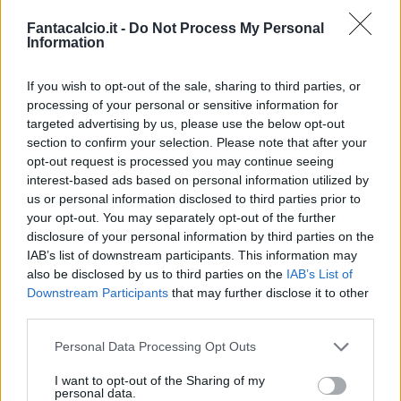
Fantacalcio.it -
Do Not Process My Personal
Information
If you wish to opt-out of the sale, sharing to third parties, or
Napoli, non solo Murillo: occhi su Kilman
processing of your personal or sensitive information for
targeted advertising by us, please use the below opt-out
Il Napoli sta quindi per chiudere presto un
section to confirm your selection. Please note that after your
opt-out request is processed you may continue seeing
colpo in difesa.
Gli azzurri devono sostituire
interest-based ads based on personal information utilized by
Kim, che ha firmato con il Bayern Monaco, e
us or personal information disclosed to third parties prior to
sono sulle tracce di
Murillo
. Oltre al difensore
your opt-out. You may separately opt-out of the further
disclosure of your personal information by third parties on the
brasiliano,
come vi abbiamo raccontato negli
IAB’s list of downstream participants. This information may
ultimi giorni,
al club azzurro continua a piacere
also be disclosed by us to third parties on the
IAB’s List of
Kilman del
Wolverhampton.
Si tratta però di una
Downstream Participants
that may further disclose it to other
third parties.
trattativa difficile perchè i Wolves non prendono
in considerazione offerte sotto i
40
Personal Data Processing Opt Outs
milioni
considerando che Kilman ha un
I want to opt-out of the Sharing of my
contratto sino al 2026 con un’opzione per un
personal data.