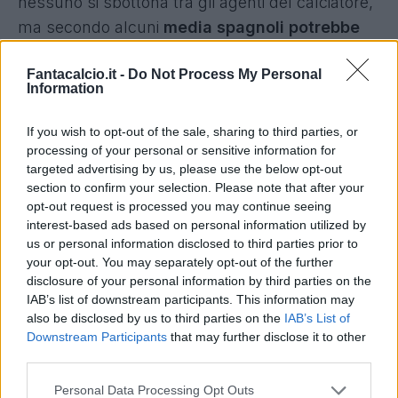
nessuno si sbottona tra gli agenti del calciatore,
ma secondo alcuni
media spagnoli potrebbe
tornare in Liga.
Fantacalcio.it -
Do Not Process My Personal
Information
Già in passato il
Gefate ha sondato il
giocatore
, cercando di carpirne le intenzioni. Al
If you wish to opt-out of the sale, sharing to third parties, or
momento, però, nulla di particolarmente
processing of your personal or sensitive information for
rilevante, Morata resta un giocatore del Como,
targeted advertising by us, please use the below opt-out
section to confirm your selection. Please note that after your
ma attenzione agli sviluppi delle prossime
opt-out request is processed you may continue seeing
settimane.
interest-based ads based on personal information utilized by
us or personal information disclosed to third parties prior to
your opt-out. You may separately opt-out of the further
disclosure of your personal information by third parties on the
IAB’s list of downstream participants. This information may
also be disclosed by us to third parties on the
IAB’s List of
Downstream Participants
that may further disclose it to other
third parties.
Personal Data Processing Opt Outs