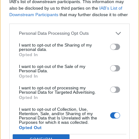
Sassuolo attende di capire quale sarà la scelta
IAB’s list of downstream participants. This information may
also be disclosed by us to third parties on the
IAB’s List of
del prossimo allenatore.
Downstream Participants
that may further disclose it to other
third parties.
Personal Data Processing Opt Outs
I want to opt-out of the Sharing of my
personal data.
Opted In
I want to opt-out of the Sale of my
Personal Data.
Opted In
I want to opt-out of processing my
Personal Data for Targeted Advertising.
Opted In
I want to opt-out of Collection, Use,
Retention, Sale, and/or Sharing of my
Personal Data that Is Unrelated with the
Purposes for which it was collected.
Autore
Opted Out
Redazione Fantacalcio.it