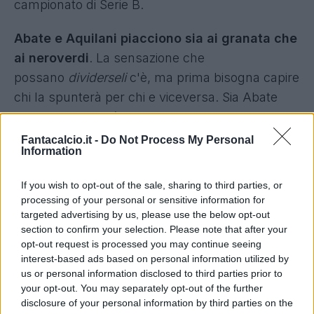
campionato di Serie B.
Abate e Aquilani piacciono sia ai granata che
ai neroverdi
. La sensazione che
possano
dividerseli
c'è, ma prima bisogna capire
chi la spunterà per chi e viceversa. Sia Abate
che Aquilani, però, sembrano destinati ad
approdare in Serie A.
Fantacalcio.it -
Do Not Process My Personal
Information
Torino e Sassuolo si sfidano per la
panchina
If you wish to opt-out of the sale, sharing to third parties, or
processing of your personal or sensitive information for
targeted advertising by us, please use the below opt-out
Secondo
Sky Sport
, oggi può essere la giornata
section to confirm your selection. Please note that after your
decisiva: a muovere il primo passo potrebbe
opt-out request is processed you may continue seeing
essere proprio il Torino, che nelle prossime ore
interest-based ads based on personal information utilized by
us or personal information disclosed to third parties prior to
scioglierà le riserve e proverà ad anticipare la
your opt-out. You may separately opt-out of the further
concorrenza. Con Grosso ormai in uscita, il
disclosure of your personal information by third parties on the