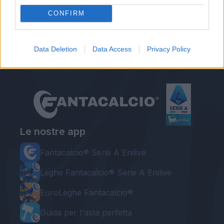
Autore
CONFIRM
Gianmarco Della Ragione
Data Deletion
Data Access
Privacy Policy
Le nostre app
Fantacalcio® Serie A Enilive
Leghe Fantacalcio® Serie A Enilive
EuroLeghe Fantacalcio®
Guida per l'asta perfetta