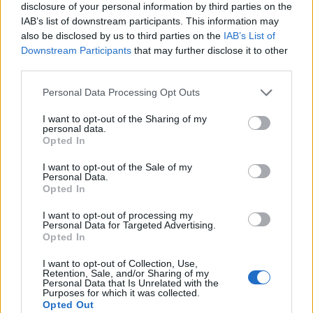
novità per la Juventus è il Dibu Martinez
,
disclosure of your personal information by third parties on the
IAB’s list of downstream participants. This information may
fresco vincitore dell'Europa League con l'Aston
also be disclosed by us to third parties on the
IAB’s List of
Villa. L'argentino classe 1992 è considerato il
Downstream Participants
that may further disclose it to other
profilo ideale, ma i costi dell'operazione sono alti.
third parties.
Ecco perché
sullo sfondo c'è anche Guglielmo
Personal Data Processing Opt Outs
Vicario
del Tottenham.
I want to opt-out of the Sharing of my
personal data.
Opted In
I want to opt-out of the Sale of my
Personal Data.
Opted In
I want to opt-out of processing my
Personal Data for Targeted Advertising.
Opted In
I want to opt-out of Collection, Use,
Retention, Sale, and/or Sharing of my
Personal Data that Is Unrelated with the
Purposes for which it was collected.
Opted Out