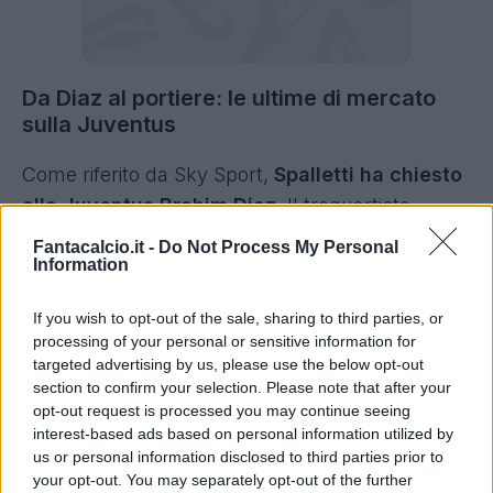
Da Diaz al portiere: le ultime di mercato
sulla Juventus
Come riferito da Sky Sport,
Spalletti ha chiesto
alla Juventus Brahim Diaz.
Il trequartista
spagnolo del Real Madrid è molto gradito e
Fantacalcio.it -
Do Not Process My Personal
Information
condiviso anche dal club, in stagione ha
collezionato 30 presenze, 1 gol e 8 assist in
If you wish to opt-out of the sale, sharing to third parties, or
campionato. E' un'operazione di mercato che
processing of your personal or sensitive information for
potrebbe richiedere molto tempo: l'ex Milan
targeted advertising by us, please use the below opt-out
section to confirm your selection. Please note that after your
dovrà prima valutare che idea ha Josè Mourinho
opt-out request is processed you may continue seeing
e se rientrerà o meno nel suo progetto tecnico.
interest-based ads based on personal information utilized by
us or personal information disclosed to third parties prior to
Occhio anche al capitolo portiere:
la grande
your opt-out. You may separately opt-out of the further