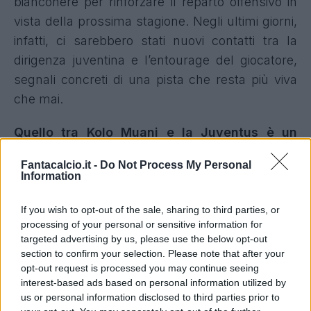
bianconere per rinforzare il reparto offensivo in
vista della prossima stagione. Negli ultimi giorni,
infatti, ci sarebbero stati nuovi contatti tra la
dirigenza juventina e l’entourage del giocatore,
segnali concreti di una pista che resta più viva
che mai.
Quello tra Kolo Muani e la Juventus è un
legame che non si è mai completamente
Fantacalcio.it -
Do Not Process My Personal
interrotto.
Già la scorsa estate il francese era
Information
stato vicino a vestire il bianconero, salvo poi
assistere a una lunga fase di stallo che portò il
If you wish to opt-out of the sale, sharing to third parties, or
processing of your personal or sensitive information for
club a virare su altri obiettivi di mercato. Una
targeted advertising by us, please use the below opt-out
situazione che aveva lasciato amarezza nel
section to confirm your selection. Please note that after your
giocatore, desideroso di approdare a Torino.
opt-out request is processed you may continue seeing
interest-based ads based on personal information utilized by
Oggi, però, lo scenario appare diverso: secondo
us or personal information disclosed to third parties prior to
le ultime indiscrezioni,
Kolo Muani avrebbe