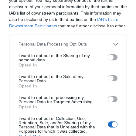
your opt-out. You may separately opt-out of the further
dato totale apertura a un eventuale
disclosure of your personal information by third parties on the
IAB’s list of downstream participants. This information may
trasferimento alla Juventus, confermando di
also be disclosed by us to third parties on the
IAB’s List of
vedere nel progetto bianconero una
Downstream Participants
that may further disclose it to other
destinazione particolarmente gradita.
third parties.
Personal Data Processing Opt Outs
I want to opt-out of the Sharing of my
personal data.
Opted In
I want to opt-out of the Sale of my
Personal Data.
Opted In
I want to opt-out of processing my
Personal Data for Targeted Advertising.
Opted In
I want to opt-out of Collection, Use,
Retention, Sale, and/or Sharing of my
Personal Data that Is Unrelated with the
Purposes for which it was collected.