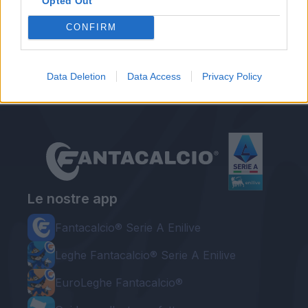
Opted Out
Autore
CONFIRM
Redazione Fantacalcio.it
Data Deletion
Data Access
Privacy Policy
Le nostre app
Fantacalcio® Serie A Enilive
Leghe Fantacalcio® Serie A Enilive
EuroLeghe Fantacalcio®