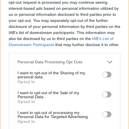
vincolo Nazionale". Poiché i Grifoni non hanno
opt-out request is processed you may continue seeing
interest-based ads based on personal information utilized by
venduto all'estero nessuno degli EC in rosa c'è
us or personal information disclosed to third parties prior to
da chiedersi se al di là dei comunicati ufficiali si
your opt-out. You may separately opt-out of the further
stia aspettando di cedere uno dei cinque EC in
disclosure of your personal information by third parties on the
IAB’s list of downstream participants. This information may
rosa per tesserarlo (il suo nome non è presente
also be disclosed by us to third parties on the
IAB’s List of
fra gli acquisti inseriti sul sito della Lega Serie A)
Downstream Participants
that may further disclose it to other
oppure se
Pandev
abbia finalmente ottenuto
third parties.
quel passaporto comunitario del quale era già in
Personal Data Processing Opt Outs
attesa l'estate scorsa liberando così
I want to opt-out of the Sharing of my
automaticamente un posto per un nuovo
personal data.
Opted In
ingresso.
EC attualmente in rosa
: Rincon, Cofie, Lazovic,
I want to opt-out of the Sale of my
Personal Data.
Pandev (?), Ninkovic
Opted In
EC venduto
: Pandev (?) (eventuale acquisizione
I want to opt-out of processing my
passaporto comunitario)
Personal Data for Targeted Advertising.
Opted In
EC in sostituzione
: Lucas Ocampos (?)