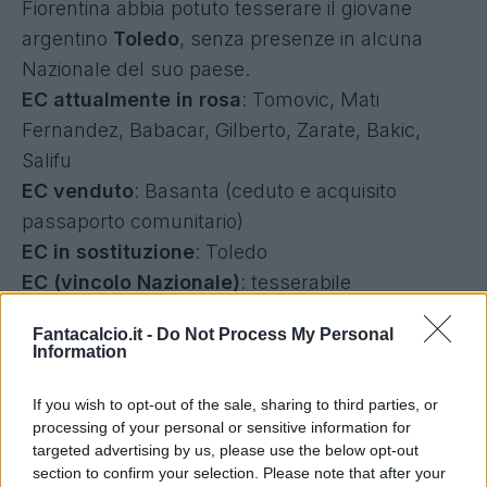
Fiorentina abbia potuto tesserare il giovane
argentino
Toledo
, senza presenze in alcuna
Nazionale del suo paese.
EC attualmente in rosa
: Tomovic, Mati
Fernandez, Babacar, Gilberto, Zarate, Bakic,
Salifu
EC venduto
: Basanta (ceduto e acquisito
passaporto comunitario)
EC in sostituzione
: Toledo
EC (vincolo Nazionale)
: tesserabile
GENOA
Fantacalcio.it -
Do Not Process My Personal
Il Genoa ha comprato l'argentino
Lucas
Information
Ocampos
, che ha 22 anni ma non ha presenze
nella Nazionale maggiore. Ha giocato alcune
If you wish to opt-out of the sale, sharing to third parties, or
processing of your personal or sensitive information for
partite nell'Under 17 che però non dovrebbero
targeted advertising by us, please use the below opt-out
bastargli per entrare nella categoria "EC con
section to confirm your selection. Please note that after your