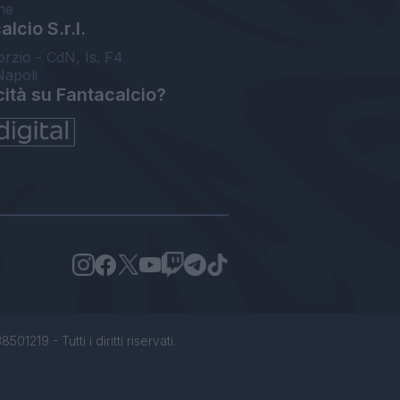
ne
lcio S.r.l.
orzio - CdN, Is. F4
Napoli
cità su Fantacalcio?
1219 - Tutti i diritti riservati.