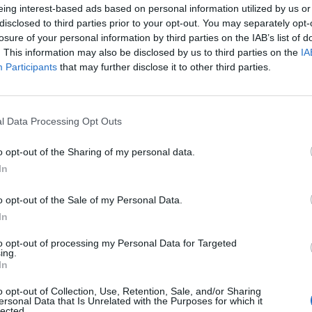
lassifica per l'età media dei titolari: quasi 32
eing interest-based ads based on personal information utilized by us or
disclosed to third parties prior to your opt-out. You may separately opt-
 il muro dei 30 (davanti a Juventus, Roma e
losure of your personal information by third parties on the IAB’s list of
e contraddizione tra loro. Eppure, le cose
. This information may also be disclosed by us to third parties on the
IA
Participants
that may further disclose it to other third parties.
llo specifico questi primi 270 minuti di
 subìti nell'unica gara tra le mura amiche (KO
l Data Processing Opt Outs
i realizzate e quattro incassate nelle due partite
, appunto). Friulani a parte, il calendario non
o opt-out of the Sharing of my personal data.
 ora avrà davanti a sé un pokerissimo di incontri
In
lanta, Genoa, Cagliari, Fiorentina e Sassuolo,
o opt-out of the Sale of my Personal Data.
on il derby di Verona del 22 ottobre. Quando
In
io complessivo e analizzare l'andamento del
 qualche buona indicazione l'abbiamo già
to opt-out of processing my Personal Data for Targeted
ing.
ntacalcio.
In
io le punte di diamante di questa squadra:
o opt-out of Collection, Use, Retention, Sale, and/or Sharing
ttosto difficile, hanno messo a referto un +6 di
ersonal Data that Is Unrelated with the Purposes for which it
lected.