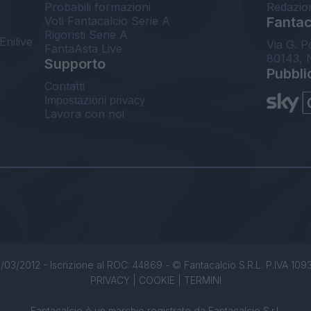
Probabili formazioni
Redazio
Voti Fantacalcio Serie A
Fantaca
Rigoristi Serie A
Enilive
Via G. P
FantaAsta Live
80143, 
Supporto
Pubbli
Contatti
Impostazioni privacy
Lavora con noi
/03/2012 - Iscrizione al ROC: 44869 - © Fantacalcio S.R.L. P.IVA 1093850
PRIVACY
|
COOKIE
|
TERMINI
Fantacalcio è un marchio registrato da Fantacalcio S.r.l.