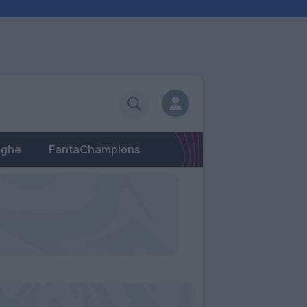
eghe
FantaChampions