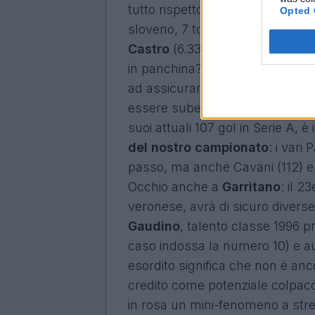
tutto rispetto, considerati bon
Opted 
sloveno
,
7 tondo per l'attaccan
Castro
(
6.33 di fm
), tra l'altro 
in panchina? Chi ha preso all'as
ad assicurarsi anche
Pellissier
essere subentrato a gara in corso
suoi attuali 107 gol in Serie A, è 
del nostro campionato
: i vari
passo, ma anche Cavani (112) e
Occhio anche a
Garritano
: il 2
veronese, avrà di sicuro diverse
Gaudino
, talento classe 1996 
caso indossa la numero 10) e a
esordito significa che non è anc
credito come potenziale colpacci
in rosa un mini-fenomeno a stret