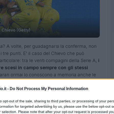
Chievo (Getty)
a? A volte, per guadagnarsi la conferma, non
tre punti. E' il caso del Chievo che può
rticolare: tra le venti compagini della Serie A,
i
ere scesi in campo sempre con gli stessi
i Maran ormai lo conoscono a memoria anche le
esa composta da Cacciatore, Dainelli, Gamberini
- Castro in mediana, Birsa sulla trequarti a
o.it -
Do Not Process My Personal Information
ucciarelli. Uno schieramento dal 1' mai
to opt-out of the sale, sharing to third parties, or processing of your per
o sul campo dell'Udinese fino alle successive
formation for targeted advertising by us, please use the below opt-out s
entus. Il tutto nonostante proprio Sorrentino e
r selection. Please note that after your opt-out request is processed y