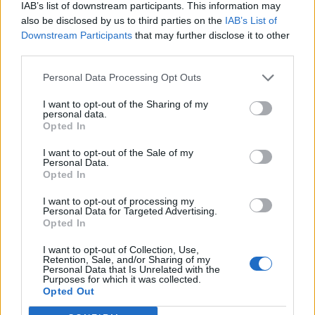
IAB’s list of downstream participants. This information may
Dal punto di vista offensivo i numeri di Sandro
also be disclosed by us to third parties on the
IAB’s List of
sono eccellenti: oltre ai due assist già citati,
Downstream Participants
that may further disclose it to other
third parties.
vanno menzionati i 2.1 cross a partita, i
50.6
passaggi di media con l'85.9% di
Personal Data Processing Opt Outs
realizzazione
con 2.3 duelli aerei vinti, 1.6
I want to opt-out of the Sharing of my
invece i dribbling riusciti e 2.4 falli subiti di media,
personal data.
Opted In
contro i 1.1 possessi persi, 1.4 controlli sbagliati e
0.1 fuorigioco fischiati a sfavore. Come detto in
I want to opt-out of the Sale of my
Personal Data.
precedenza anche sotto il piano difensivo il
Opted In
brasiliano sta migliorando ed anche in questo
I want to opt-out of processing my
caso i numeri ci vengono incontro per capire
Personal Data for Targeted Advertising.
Opted In
l'utilità dell'esterno nei piani tattici di Allegri;
I want to opt-out of Collection, Use,
l'unica nota negativa sono i dribbling subiti per
Retention, Sale, and/or Sharing of my
Personal Data that Is Unrelated with the
gara, quasi 1, mentre le altre voci sono
Purposes for which it was collected.
nettamente positive
2.4 i tackles positivi, pari
Opted Out
ad il numero di palloni recuperati per gara
, 2