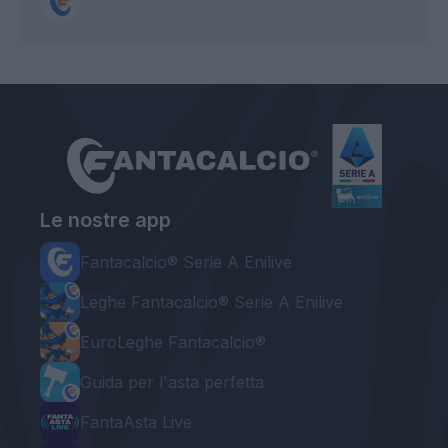
Le nostre app
Fantacalcio® Serie A Enilive
Leghe Fantacalcio® Serie A Enilive
EuroLeghe Fantacalcio®
Guida per l'asta perfetta
FantaAsta Live