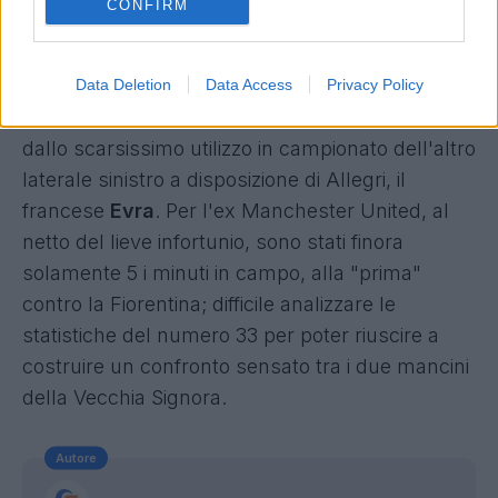
CONFIRM
sono anche le volte in media in cui Sandro riesce
a liberare la propria area, nella norma invece il
numero di falli fatti, poco più di 1 per gara.
Data Deletion
Data Access
Privacy Policy
L'altra faccia della medaglia è rappresentato
dallo scarsissimo utilizzo in campionato dell'altro
laterale sinistro a disposizione di Allegri, il
francese
Evra
. Per l'ex Manchester United, al
netto del lieve infortunio, sono stati finora
solamente 5 i minuti in campo, alla "prima"
contro la Fiorentina; difficile analizzare le
statistiche del numero 33 per poter riuscire a
costruire un confronto sensato tra i due mancini
della Vecchia Signora.
Autore