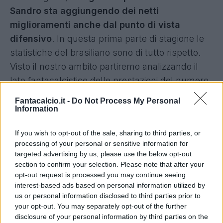
Sandro sta aggiungendo dei netti
miglioramenti anche dal punto di vista
difensivo
. In questa prima parte di stagione le
statistiche del brasiliano sono di tutto rispetto.
Visto il nostro ambito partiremo analizzando il
lato fantacalcistico delle prestazioni del numero
della squadra Campione d'Italia. Valutato 15
Fantacalcio.it -
Do Not Process My Personal
crediti nel listone di Napoli Alex Sandro ha
Information
ottenuto, nelle sue sette apparizioni,
una media
If you wish to opt-out of the sale, sharing to third parties, or
voto pari a 6,43
che si innalza a 6,64 quando la
processing of your personal or sensitive information for
si trasforma in fantamedia, sommando i bonus
targeted advertising by us, please use the below opt-out
forniti con gli assist alla quarta ed alla settima
section to confirm your selection. Please note that after your
opt-out request is processed you may continue seeing
giornata e sottraendo l'ammonizione che si è
interest-based ads based on personal information utilized by
visto comminare nell'arco della partita contro la
us or personal information disclosed to third parties prior to
Lazio valida per la seconda tornata di
your opt-out. You may separately opt-out of the further
disclosure of your personal information by third parties on the
campionato.