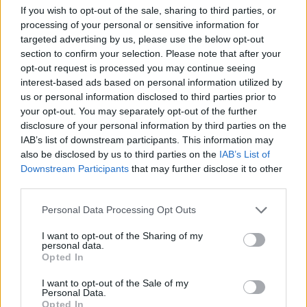
If you wish to opt-out of the sale, sharing to third parties, or
così arriva addirittura il raddoppio, con Simeone
processing of your personal or sensitive information for
che di testa batte ancora Buffon, sfruttando
targeted advertising by us, please use the below opt-out
l’assist perfetto di
Lazovic
. E poco prima della
section to confirm your selection. Please note that after your
opt-out request is processed you may continue seeing
mezzora arriva il tris: la difesa della Juve è in
interest-based ads based on personal information utilized by
bambola, Rigoni colpisce la traversa e il pallone
us or personal information disclosed to third parties prior to
rimbalza su
Alex Sandro
, entrando in porta
your opt-out. You may separately opt-out of the further
disclosure of your personal information by third parties on the
dopo il tocco del brasiliano. Le brutte notizie per i
IAB’s list of downstream participants. This information may
bianconeri non finiscono: al 33’ Bonucci getta la
also be disclosed by us to third parties on the
IAB’s List of
spugna per un problema muscolare ed è
Downstream Participants
that may further disclose it to other
third parties.
sostituito da Rugani.
La
Juventus
produce il massimo sforzo per
Personal Data Processing Opt Outs
tentare la rimonta a inizio ripresa. Al 46’ Pjanic
I want to opt-out of the Sharing of my
sfiora il palo di destro, al 52’ Khedira da pochi
personal data.
Opted In
passi spedisce fuori sprecando una buona
occasione; Allegri prova a ridisegnare la
I want to opt-out of the Sale of my
Personal Data.
squadra mandando in campo Higuain al posto di
Opted In