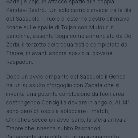
Badelj e Zajc, in attacco spazio alla coppia
Pandev-Destro. Un solo cambio invece tra le fila
del Sassuolo, il ruolo di esterno destro difensivo
ricade sulle spalle di Toljan con Muldur in
panchina, assente Boga come annunciato da De
Zerbi, il terzetto dei trequartisti è completato da
Traoré, in avanti ancora spazio al giovane
Raspadori.
Dopo un avvio pimpante del Sassuolo il Genoa
ha un sussulto d'orgoglio con Zapata che si
inventa una potente conclusione da fuori area
costringendo Consigli a deviare in angolo. Al 14'
sono però gli ospiti a sbloccare il match,
Chiriches secco un avversario, la sfera arriva a
Traore che innesca subito Raspadori,
l'attaccante approfitta di un posizionamento