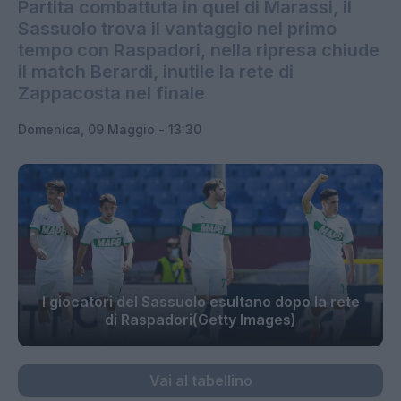
Partita combattuta in quel di Marassi, il
Sassuolo trova il vantaggio nel primo
tempo con Raspadori, nella ripresa chiude
il match Berardi, inutile la rete di
Zappacosta nel finale
Domenica, 09 Maggio - 13:30
I giocatori del Sassuolo esultano dopo la rete
di Raspadori(Getty Images)
Vai al tabellino