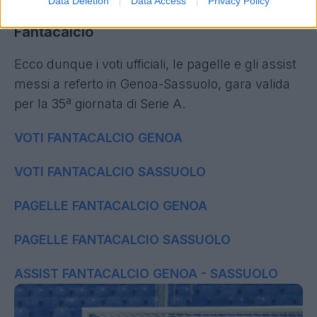
Data Deletion
Data Access
Privacy Policy
Genoa-Sassuolo: voti, pagelle e assist
Fantacalcio
Ecco dunque i voti ufficiali, le pagelle e gli assist
messi a referto in Genoa-Sassuolo, gara valida
per la 35ª giornata di Serie A.
VOTI FANTACALCIO GENOA
VOTI FANTACALCIO SASSUOLO
PAGELLE FANTACALCIO GENOA
PAGELLE FANTACALCIO SASSUOLO
ASSIST FANTACALCIO GENOA - SASSUOLO