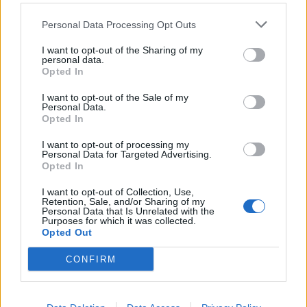
sulla traversa.
Personal Data Processing Opt Outs
Al 66' arriva il raddoppio degli ospiti, Masiello
I want to opt-out of the Sharing of my
personal data.
compie un autentico disastro tentando un
Opted In
improbabile retropassaggio verso Perin, ad
I want to opt-out of the Sale of my
approfittarne è Berardi che sfrutta l'occasione
Personal Data.
Opted In
per insaccare piuttosto facilmente. Nel finale
Ballardini prova ad aumentare il peso offensivo
I want to opt-out of processing my
Personal Data for Targeted Advertising.
del suo Genoa, mossa che viene premiata dalla
Opted In
rete siglata da Zappacosta con una splendida
I want to opt-out of Collection, Use,
conclusione da fuori area.
Retention, Sale, and/or Sharing of my
Personal Data that Is Unrelated with the
Purposes for which it was collected.
Il forcing finale dei padroni di casa non riesce a
Opted Out
produrre la rete del pareggio, il Sassuolo si porta
CONFIRM
a casa tre punti utili per continuare la corsa
verso l'Europa.