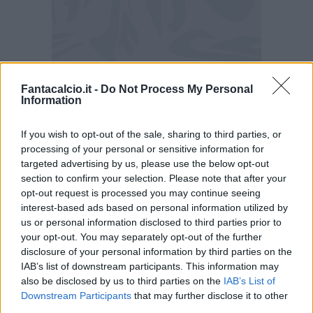
Fantacalcio.it -
Do Not Process My Personal
Information
If you wish to opt-out of the sale, sharing to third parties, or
processing of your personal or sensitive information for
Genoa-Sassuolo 1-2, cronaca del secondo
targeted advertising by us, please use the below opt-out
tempo
section to confirm your selection. Please note that after your
opt-out request is processed you may continue seeing
La ripresa si apre con una grande occasione per
interest-based ads based on personal information utilized by
us or personal information disclosed to third parties prior to
il Sassuolo con un contropiede in campo aperto,
your opt-out. You may separately opt-out of the further
Traore serve Raspadori, l'attaccante entra in
disclosure of your personal information by third parties on the
area ma si fa ipnotizzare da Perin. Sul
IAB’s list of downstream participants. This information may
also be disclosed by us to third parties on the
IAB’s List of
ribaltamento di fronte il Genoa sfiora il pareggio
Downstream Participants
that may further disclose it to other
con un colpo di testa che si va ad infrangere
third parties.