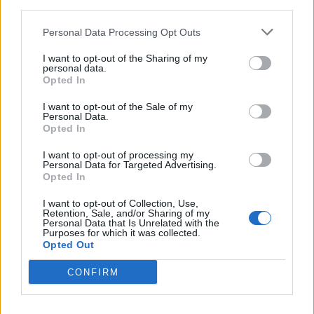
third parties.
Personal Data Processing Opt Outs
I want to opt-out of the Sharing of my
personal data.
Opted In
1° posto - Mestizia slovacca
I want to opt-out of the Sale of my
Personal Data.
L'ultima partita di Skriniar in Serie A potrebbe
Opted In
essere stata quella contro l'Empoli. Il difensore
I want to opt-out of processing my
Personal Data for Targeted Advertising.
che tante gioie ha regalato ai fantallenatori si fa
Opted In
cacciare per un doppio giallo e piglia 3.5: non un
I want to opt-out of Collection, Use,
bel modo per salutare la compagnia.
Retention, Sale, and/or Sharing of my
Personal Data that Is Unrelated with the
Purposes for which it was collected.
Opted Out
CONFIRM