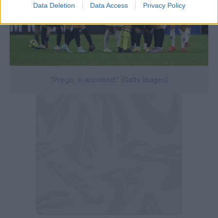
Data Deletion
Data Access
Privacy Policy
"Prego, si accomodi" (Getty Images)