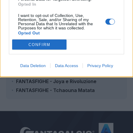
Opted In
I want to opt-out of Collection, Use,
Retention, Sale, and/or Sharing of my
Autore
Personal Data that Is Unrelated with the
Purposes for which it was collected.
Opted Out
Dario Ronzulli
CONFIRM
Leggi anche...
Data Deletion
Data Access
Privacy Policy
FANTASFIGHE - DoReNiangGulp
FANTASFIGHE - Joya e Rivoluzione
FANTASFIGHE - Tchaouna Matata