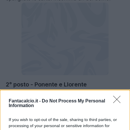
2° posto - Ponente e Llorente
Ma quanto è bello quando c'è il primo gol in
Fantacalcio.it -
Do Not Process My Personal
campionato di un giocatore e per di più al 95'?
Information
Aaaaaah che bellezza.
If you wish to opt-out of the sale, sharing to third parties, or
Come? Ce l'avevi contro e tutta questa bellezza
processing of your personal or sensitive information for