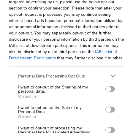
non la vedi? Ah, ti capisco...
targeted advertising by us, please use the below opt-out
section to confirm your selection. Please note that after your
1° posto - Kaio triste
opt-out request is processed you may continue seeing
interest-based ads based on personal information utilized by
Ci avevi puntato forte su Kaio Jorge, l'avevi pure
us or personal information disclosed to third parties prior to
your opt-out. You may separately opt-out of the further
schierato titolare: vuoi che non segni al Sassuolo
disclosure of your personal information by third parties on the
in caduta libera? E invece -3 e tanti cari saluti.
IAB’s list of downstream participants. This information may
also be disclosed by us to third parties on the
IAB’s List of
Downstream Participants
that may further disclose it to other
third parties.
Personal Data Processing Opt Outs
I want to opt-out of the Sharing of my
personal data.
Opted In
I want to opt-out of the Sale of my
Personal Data.
Opted In
I want to opt-out of processing my
Personal Data for Targeted Advertising.