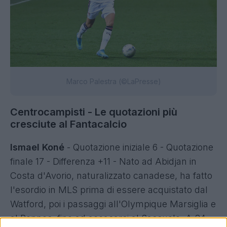
Marco Palestra (©LaPresse)
Centrocampisti - Le quotazioni più
cresciute al Fantacalcio
Ismael Koné
- Quotazione iniziale 6 - Quotazione
finale 17 - Differenza +11 - Nato ad Abidjan in
Costa d'Avorio, naturalizzato canadese, ha fatto
l'esordio in MLS prima di essere acquistato dal
Watford, poi i passaggi all'Olympique Marsiglia e
al Rennes, fino ad accasarsi al Sassuolo. A 24