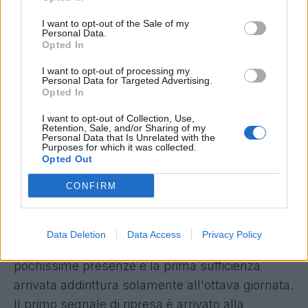
preliminare di Coppa Italia segnando contro la
Carrarese, in campionato ha poi confermato il
I want to opt-out of the Sale of my
Personal Data.
suo buon feeling con il bonus chiudendo con 5
Opted In
gol e 3 assist in 32 presenze. Il francese ha
I want to opt-out of processing my
dimostrato di poter stare a questo livello e non ci
Personal Data for Targeted Advertising.
Opted In
stupiremmo se su di lui risuonassero fortissime
le sirene del mercato.
I want to opt-out of Collection, Use,
Retention, Sale, and/or Sharing of my
Personal Data that Is Unrelated with the
Purposes for which it was collected.
Martin Baturina
- Quotazione iniziale 9 -
Opted Out
Quotazione finale 24 - Differenza +15 - Al suo
CONFIRM
arrivo a Como si era molto parlato di lui,
centrocampista estremamente talentuoso e
decisamente prolifico. Il suo avvio di stagione
Data Deletion
Data Access
Privacy Policy
però aveva ampiamente deluso tutti con
pochissime presenze e la prima sufficienza
arrivata addirittura solamente all'ottava giornata.
Il primo segnale di ripresa è arrivato alla