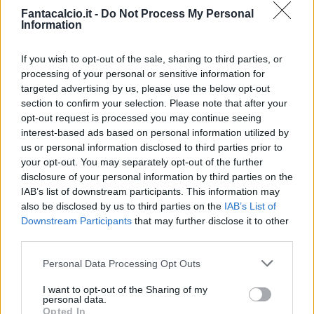
anni Koné ha già vissuto mille vite, calcistiche e
Fantacalcio.it -
Do Not Process My Personal
Information
non, ora in Italia sembra aver trovato la sua
dimensione e Sassuolo sembra essere per lui
If you wish to opt-out of the sale, sharing to third parties, or
solo un trampolino di lancio. 35 partite a voto e 6
processing of your personal or sensitive information for
gol, chi ha puntato su di lui come scommessa
targeted advertising by us, please use the below opt-out
section to confirm your selection. Please note that after your
nella scorsa estate può dire serenamente di
opt-out request is processed you may continue seeing
averla vinta.
interest-based ads based on personal information utilized by
us or personal information disclosed to third parties prior to
Arthur Atta
- Quotazione iniziale 6 - Quotazione
your opt-out. You may separately opt-out of the further
finale 20 - Differenza +14 - Alla sua seconda
disclosure of your personal information by third parties on the
IAB’s list of downstream participants. This information may
stagione con la maglia dell'Udinese il classe
also be disclosed by us to third parties on the
IAB’s List of
2003 ha iniziato finalmente a far vedere tutte le
Downstream Participants
that may further disclose it to other
sue qualità. L'anno scorso aveva messo a
third parties.
referto 23 presenze a voto, senza mai timbrare il
Personal Data Processing Opt Outs
cartellino. Quest'anno aveva fatto intuire che
I want to opt-out of the Sharing of my
l'aria era cambiata già nel primo turno
personal data.
Opted In