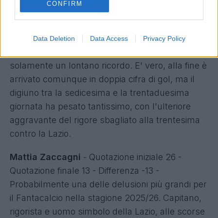
CONFIRM
consacrazione, invece così non è stato. Travolto
da un'annata non semplice per tutta la squadra
rossoblù, il numero sette ha reso ben al di sotto
Data Deletion
Data Access
Privacy Policy
delle attese, facendo sembrare Orsonaldo
solamente un lontano ricordo. E' vero, alla fine è
arrivato comunque in doppia cifra di gol, ma il
digiuno tra la sedicesima e la trentaduesima
giornata ha pesato tantissimo, con l'ulteriore
aggravante del rigore sbagliato alla trentesima
contro la Lazio.
Mattia Zaccagni
- Quotazione iniziale 26 -
Quotazione finale 13 - Differenza -13 -
Probabilmente una delle delusioni più grandi per
il Fantacalcio nella stagione 2025/26. Capitano,
rigorista e uomo simbolo della Lazio, alle scorse