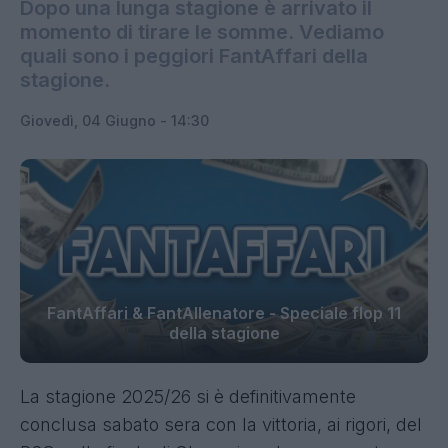
Dopo una lunga stagione è arrivato il
momento di tirare le somme. Vediamo
quali sono i peggiori FantAffari della
stagione.
Giovedì, 04 Giugno - 14:30
FantAffari & FantAllenatore - Speciale flop 11
della stagione
La stagione 2025/26 si è definitivamente
conclusa sabato sera con la vittoria, ai rigori, del