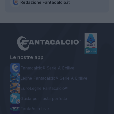
Redazione Fantacalcio.it
Le nostre app
Fantacalcio® Serie A Enilive
Leghe Fantacalcio® Serie A Enilive
EuroLeghe Fantacalcio®
Guida per l'asta perfetta
FantaAsta Live