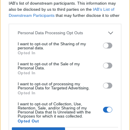
da lui. Invece l'amore tra l'islandese e la viola
IAB’s list of downstream participants. This information may
sembra essere destinato a non sbocciare mai.
also be disclosed by us to third parties on the
IAB’s List of
Downstream Participants
that may further disclose it to other
Tante le presenze messe assieme in questa
third parties.
stagione, ben 32, ma un rendimento
complessivo decisamente al di sotto delle
Personal Data Processing Opt Outs
attese. Solamente cinque i gol realizzati, di cui
I want to opt-out of the Sharing of my
personal data.
ben tre su calcio di rigore, ormai sembra essere
Opted In
un lontano parente di quel centrocampista
I want to opt-out of the Sale of my
decisivo che quando indossava la maglia del
Personal Data.
Opted In
Genoa aveva fatto brillare gli occhi a tutti i
fantallenatori.
I want to opt-out of processing my
Personal Data for Targeted Advertising.
Opted In
Riccardo Orsolini
- Quotazione iniziale 30 -
Quotazione finale 19 - Differenza -11 - Reduce da
I want to opt-out of Collection, Use,
Retention, Sale, and/or Sharing of my
una stagione fantascientifica per rendimento e
Personal Data that Is Unrelated with the
Purposes for which it was collected.
costanza, dall'esterno del Bologna ci si
Opted Out
aspettava una replica per la definitiva