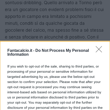
sontuosi dribbling. Quello arrivato a Torino però
era un giocatore con evidenti problemi fisici il cui
apporto in campo era limitato a pochissimi
minuti, conditi sì da qualche giocata da
giocoliere del calcio, ma spesso fine a sé stessa
e senza sfociare in alcunché di positivo. Con il
passare delle settimane quella presenza ad
intermittenza è diventata sempre più foriera di
Fantacalcio.it -
Do Not Process My Personal
Information
insofferenza. Al fantacalcio è stato quasi
controproducente: appena dodici le presenze a
If you wish to opt-out of the sale, sharing to third parties, or
voto senza gol né assist.
processing of your personal or sensitive information for
targeted advertising by us, please use the below opt-out
section to confirm your selection. Please note that after your
Albert Gudmundsson
- Quotazione iniziale 24 -
opt-out request is processed you may continue seeing
Quotazione finale 13 - Differenza -11 - Alla sua
interest-based ads based on personal information utilized by
seconda stagione con la maglia della Fiorentina,
us or personal information disclosed to third parties prior to
your opt-out. You may separately opt-out of the further
sarebbe stato lecito aspettarsi qualcosa di più
disclosure of your personal information by third parties on the