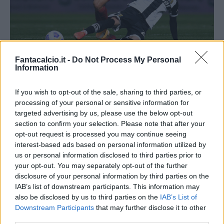
Fantacalcio.it -
Do Not Process My Personal
Information
Pedro in azione con la maglia della Roma (Getty)
If you wish to opt-out of the sale, sharing to third parties, or
Gli altri nomi:
processing of your personal or sensitive information for
targeted advertising by us, please use the below opt-out
FRATTESI
(Inter-Sassuolo)
section to confirm your selection. Please note that after your
opt-out request is processed you may continue seeing
PINAMONTI
(Inter-Sassuolo)
interest-based ads based on personal information utilized by
LUCCA
(Napoli-Pisa)
us or personal information disclosed to third parties prior to
ZAPATA
(Torino-Atalanta)
your opt-out. You may separately opt-out of the further
disclosure of your personal information by third parties on the
IAB’s list of downstream participants. This information may
In panchina
: Felici, Cabal, Cancellieri, Lu.
also be disclosed by us to third parties on the
IAB’s List of
Pellegrini, Pezzella, Grassi, Tameze,
Downstream Participants
that may further disclose it to other
Zappacosta, Biraghi, Acerbi, Romagnoli, Albiol,
third parties.