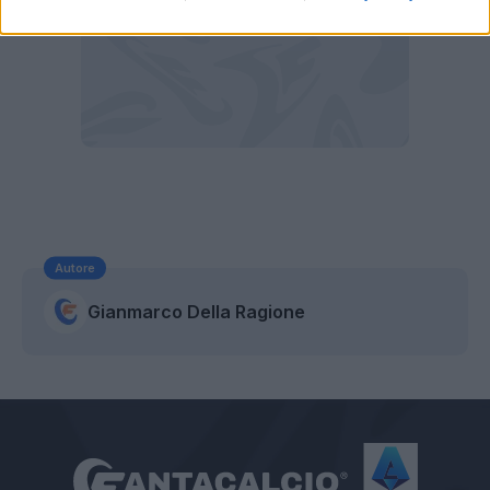
Autore
Gianmarco Della Ragione