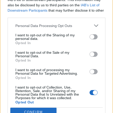
gol e, peggio ancora, da goleada. Il rischio è
also be disclosed by us to third parties on the
IAB’s List of
quello non solo di tornare a casa con qualche
Downstream Participants
that may further disclose it to other
malus, ma addirittura di rischiare, tra voto e
third parties.
malus, un voto molto più vicino allo 0 che ad un
Personal Data Processing Opt Outs
valore positivo. Sicuri di correre il rischio?
I want to opt-out of the Sharing of my
SPORTIELLO
- Fuori casa è ancora difficile fidarsi
personal data.
del portiere del Frosinone.
Opted In
CONSIGLI
- Non c'entrano nulla le maligne voci
I want to opt-out of the Sale of my
Personal Data.
che, da sempre, parlano di Scansuolo.
Opted In
Banalmente, senza troppi giri di parole, la Juve
I want to opt-out of processing my
sarà tremendamente innervosita dal pareggio
Personal Data for Targeted Advertising.
Opted In
all'ultimo con il Parma. E tra il rischio di un
secondo inciampo e quello della ribalta del
I want to opt-out of Collection, Use,
Retention, Sale, and/or Sharing of my
momento negativo il consiglio, stavolta, è di non
Personal Data that Is Unrelated with the
Purposes for which it was collected.
schierare Consigli.
Opted Out
LAFONT
- Qualche incertezza di troppo negli
CONFIRM