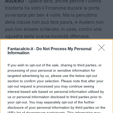
AUDERO
- Spiace dirlo, anche perchè l'ultima
trasferta ha visto il Frosinone bucare la porta
avversaria per ben 4 volte. Ma la penultima
della classe non può fare paura, e Audero non
può non essere schierato, in casa, contro una
squadra dalla scarsa incisività offensiva.
SIRIGU
- Spal - Torino è stata probabilmente una
Fantacalcio.it -
Do Not Process My Personal
delle partite più brutte di questo campionato,
Information
certamente la più fallosa. Ma ha dimostrato una
cosa: il Toro è una squadra, difensivamente
If you wish to opt-out of the sale, sharing to third parties, or
processing of your personal or sensitive information for
parlando, solidissima. Contro l'Udinese alto
targeted advertising by us, please use the below opt-out
ottimismo: Sirigu ha tutte le carte in regola per
section to confirm your selection. Please note that after your
un'ottima prestazione.
opt-out request is processed you may continue seeing
interest-based ads based on personal information utilized by
I PEGGIORI 5
us or personal information disclosed to third parties prior to
VIVIANO
- Discorso un po' a specchio di quello
your opt-out. You may separately opt-out of the further
fatto con Berisha: l'Atalanta è una macchina da
disclosure of your personal information by third parties on the
IAB’s list of downstream participants. This information may