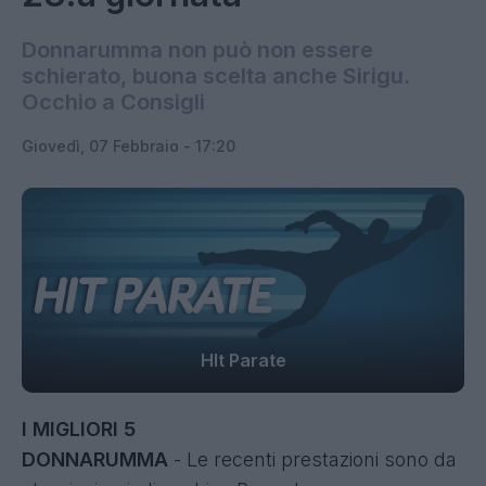
Donnarumma non può non essere
schierato, buona scelta anche Sirigu.
Occhio a Consigli
Giovedì, 07 Febbraio - 17:20
HIt Parate
I MIGLIORI 5
DONNARUMMA
- Le recenti prestazioni sono da