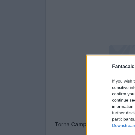
Fantacalci
If you wish 
sensitive in
confirm you
continue se
information 
further disc
participants
Torna
Campionchilling
, il form
Downstream 