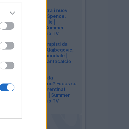
14:40
LIVE! 6 sorprese tra i nuovi
arrivi | Mazraoui, Spence,
Kessie, Summerville |
Fantamondiale | Summer
Vibes | Fantacalcio TV
14:42
LIVE! 10 centrocampisti da
bonus | Spence, Alajbegovic,
Zeballos | Fantamondiale |
Summer Vibes | Fantacalcio
TV
14:42
LIVE! Asta 26/27: da
(ri)prendere, sì o no? Focus su
10 nomi | Atta-Fiorentina!
Cambia l'Udinese | Summer
Vibes | Fantacalcio TV
14:29