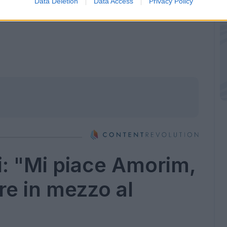
Data Deletion
Data Access
Privacy Policy
i: "Mi piace Amorim,
e in mezzo al