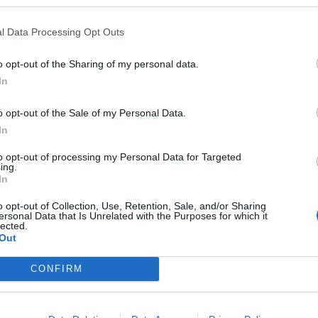
uovo c
ampioncino che deciderete voi in chat.
 della 37ª giornata
e del rendimento di alcuni
l Data Processing Opt Outs
mo turno di campionato.
o opt-out of the Sharing of my personal data.
In
 team pagelle. Come sempre, grande attenzione
 nostri abbonati
(vi ricordiamo che per chi ha
o opt-out of the Sale of my Personal Data.
rime, abbonarsi a Fantacalcio TV su Twitch è
In
ome sempre. Live alle 15:00.
to opt-out of processing my Personal Data for Targeted
ing.
In
o opt-out of Collection, Use, Retention, Sale, and/or Sharing
a, Dario Ronzulli
e
Rosario Marineo
.
ersonal Data that Is Unrelated with the Purposes for which it
lected.
Out
IONE, PERO': DIAMO PRIORITA' AI
CONFIRM