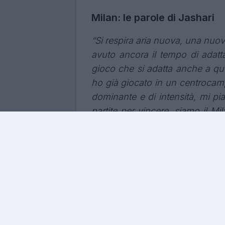
Milan: le parole di Jashari
“Si respira aria nuova, una nuo
avuto ancora il tempo di adatta
gioco che si adatta anche a que
ho già giocato in un centrocamp
dominante e di intensità, mi p
partite per vincere, siamo il M
rispetto per il mister, che in I
le proprie idee e il proprio modo
Napoli, ore ca
affare in chiu