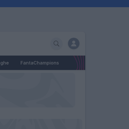
eghe
FantaChampions