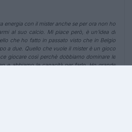
va energia con il mister anche se per ora non ho
rmi al suo calcio. Mi piace però, è un’idea di
llo che ho fatto in passato visto che in Belgio
o a due. Quello che vuole il mister è un gioco
iace giocare così perchè dobbiamo dominare le
ilan e abbiamo le capacità per farlo. Ho grande
talia ha vinto tantissimo. Credo che ognuno abbia
 di esprimere il calcio, va bene così”.
lde per Badiashile:
sura?