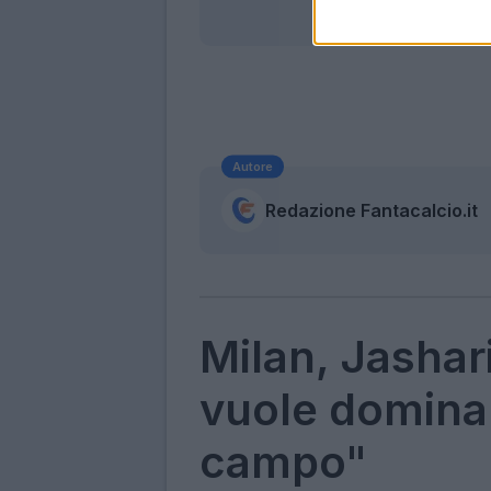
Autore
Redazione Fantacalcio.it
Milan, Jashar
vuole dominar
campo"