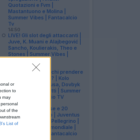
Quotazioni e Fvm |
Mastantuono e Molina |
Summer Vibes | Fantacalcio
Tv
14:50
LIVE! Gli slot degli attaccanti |
Juve, K. Muani e Alajbegović |
Sancho, Koulierakis, Theo e
Stones | Summer Vibes |
Fantacalcio TV
14:42
LIVE! Asta 26/27: chi prendere
a parità di prezzo? | Kolo
Muani, Stones, Nusa, Dovbyk
sonal or
e Castro | Campetti | Summer
ection to
Vibes | Fantacalcio TV
ou may
14:42
 personal
LIVE! 3 scommesse e 20
out of the
trattative in corso | Juventus
 downstream
con Kolo Muani e Pellegrino |
B’s List of
Campetti e Fantamondiale |
Summer Vibes | Fantacalcio
TV