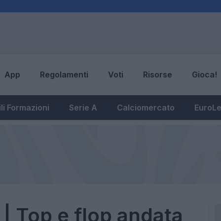
App
Regolamenti
Voti
Risorse
Gioca!
li Formazioni
Serie A
Calciomercato
EuroL
 | Top e flop andata