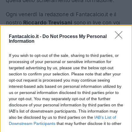
quella dello schieramento della formazione.
Ogni venerdì la redazione di Fantacalcio.it e il
nostro
Riccardo Trevisani
sono in live con voi
per aiutare tutti gli spettatori a risolvere i propri
Fantacalcio.it -
Do Not Process My Personal
dubbi su chi schierare nell'imminente giornata di
Information
campionato.
If you wish to opt-out of the sale, sharing to third parties, or
Un focus è dedicato alla
Roma
di De Rossi.
processing of your personal or sensitive information for
targeted advertising by us, please use the below opt-out
section to confirm your selection. Please note that after your
Come sempre, grande attenzione alle vostre
opt-out request is processed you may continue seeing
domande: priorità ai nostri abbonati (vi
interest-based ads based on personal information utilized by
ricordiamo che per chi
ha già un qualsiasi
us or personal information disclosed to third parties prior to
your opt-out. You may separately opt-out of the further
abbonamento Prime, abbonarsi a Fantacalcio TV
disclosure of your personal information by third parties on the
su Twitch è gratis
), ma risposte per tutti, come
IAB’s list of downstream participants. This information may
sempre.
also be disclosed by us to third parties on the
IAB’s List of
Downstream Participants
that may further disclose it to other
third parties.