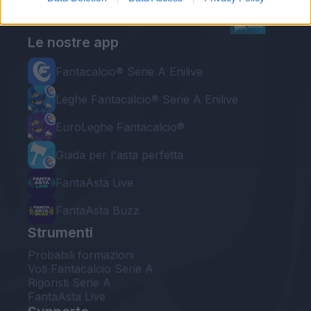
Le nostre app
Fantacalcio® Serie A Enilive
Leghe Fantacalcio® Serie A Enilive
EuroLeghe Fantacalcio®
Guida per l'asta perfetta
FantaAsta Live
FantaAsta Buzz
Strumenti
Probabili formazioni
Voti Fantacalcio Serie A
Rigoristi Serie A
FantaAsta Live