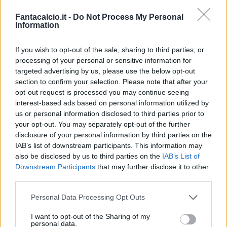
👀 I temi di oggi - Il Como di Fabregas:
Fantacalcio.it -
Do Not Process My Personal
Information
calciomercato, analisi e consigli
👀 I temi di oggi - L'Atalanta di Sarri:
If you wish to opt-out of the sale, sharing to third parties, or
calciomercato, analisi e consigli
processing of your personal or sensitive information for
targeted advertising by us, please use the below opt-out
👀 I temi di oggi - Mercato: Palestra saluta e va
section to confirm your selection. Please note that after your
al Chelsea: e ora l'Inter che fa?
opt-out request is processed you may continue seeing
interest-based ads based on personal information utilized by
📺 Come sempre, grande attenzione alle vostre
us or personal information disclosed to third parties prior to
your opt-out. You may separately opt-out of the further
domande e curiosità: live alle 15:00 su Twitch
disclosure of your personal information by third parties on the
(Fantacalcio) e su Youtube (Fantacalcio TV).
IAB’s list of downstream participants. This information may
also be disclosed by us to third parties on the
IAB’s List of
🎙 Conduce:
Alfredo De Vuono
Downstream Participants
that may further disclose it to other
🎙 In studio: Alessandro De Mattia
third parties.
Personal Data Processing Opt Outs
SEGUICI IN LIVE! ATTENZIONE, PERO':
I want to opt-out of the Sharing of my
personal data.