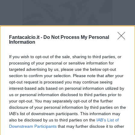
👀 I temi di oggi - La Fiorentina di Grosso:
Fantacalcio.it -
Do Not Process My Personal
campetto, chi va, chi arriva e chi resta
Information
👀 I temi di oggi - La Juventus di Spalletti:
If you wish to opt-out of the sale, sharing to third parties, or
campetto, chi va, chi arriva e chi resta
processing of your personal or sensitive information for
👀 I temi di oggi - Calciomercato: Antonio Silva,
targeted advertising by us, please use the below opt-out
Ramos, Trincao, Hjulmand e il Milan di Amorim
section to confirm your selection. Please note that after your
opt-out request is processed you may continue seeing
prende forma
interest-based ads based on personal information utilized by
us or personal information disclosed to third parties prior to
Come sempre, grande attenzione alle vostre
your opt-out. You may separately opt-out of the further
domande e curiosità: live alle 15:00 su Twitch
disclosure of your personal information by third parties on the
IAB’s list of downstream participants. This information may
(Fantacalcio) e su Youtube (Canale Fantacalcio
also be disclosed by us to third parties on the
IAB’s List of
o Canale Fantacalcio TV).
Downstream Participants
that may further disclose it to other
third parties.