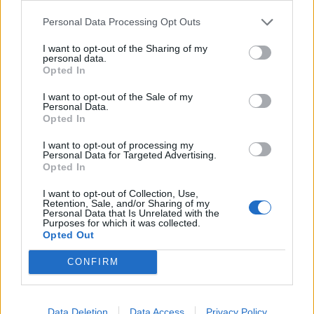
🎙Conduce: Alessandro De Mattia
Personal Data Processing Opt Outs
🎙Oggi con noi: Alfredo De Vuono e Lorenzo
Cantarini.
I want to opt-out of the Sharing of my
personal data.
Opted In
I want to opt-out of the Sale of my
Personal Data.
SEGUICI IN LIVE! ATTENZIONE, PERO':
Opted In
DIAMO PRIORITA' AI NOSTRI SUB
I want to opt-out of processing my
Personal Data for Targeted Advertising.
TWITCH
Opted In
YOUTUBE
I want to opt-out of Collection, Use,
Retention, Sale, and/or Sharing of my
Personal Data that Is Unrelated with the
Purposes for which it was collected.
Opted Out
CONFIRM
Data Deletion
Data Access
Privacy Policy