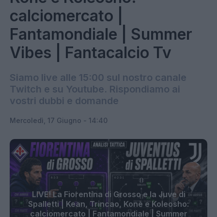
calciomercato |
Fantamondiale | Summer
Vibes | Fantacalcio Tv
Siamo live alle 15:00 sul nostro canale
Twitch e su Youtube. Rispondiamo ai
vostri dubbi e domande
Mercoledì, 17 Giugno - 14:40
LIVE! La Fiorentina di Grosso e la Juve di
Spalletti | Kean, Trincao, Konè e Koleosho:
calciomercato | Fantamondiale | Summer