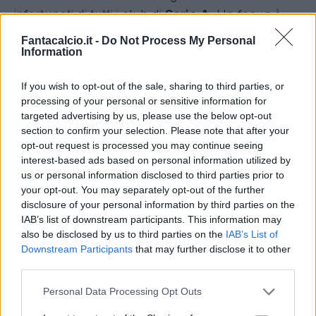
infortunati di tutti i club di
Serie A
. Un focus è
dedicato alla gestione fantacalcistica della
Fantacalcio.it -
Do Not Process My Personal
Information
sospensione di Udinese - Roma.
If you wish to opt-out of the sale, sharing to third parties, or
Come sempre, grande attenzione alle vostre
processing of your personal or sensitive information for
domande: priorità ai nostri abbonati (vi
targeted advertising by us, please use the below opt-out
ricordiamo che per chi
ha già un qualsiasi
section to confirm your selection. Please note that after your
opt-out request is processed you may continue seeing
abbonamento Prime, abbonarsi a Fantacalcio TV
interest-based ads based on personal information utilized by
su Twitch è gratis
), ma risposte per tutti, come
us or personal information disclosed to third parties prior to
sempre.
your opt-out. You may separately opt-out of the further
disclosure of your personal information by third parties on the
IAB’s list of downstream participants. This information may
also be disclosed by us to third parties on the
IAB’s List of
Downstream Participants
that may further disclose it to other
third parties.
Personal Data Processing Opt Outs