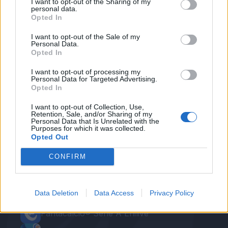
I want to opt-out of the Sharing of my
personal data.
Opted In
I want to opt-out of the Sale of my
Personal Data.
Opted In
Autore
I want to opt-out of processing my
Personal Data for Targeted Advertising.
Redazione Fantacalcio.it
Opted In
I want to opt-out of Collection, Use,
Retention, Sale, and/or Sharing of my
Personal Data that Is Unrelated with the
Purposes for which it was collected.
Opted Out
CONFIRM
Le nostre app
Data Deletion
Data Access
Privacy Policy
Fantacalcio® Serie A Enilive