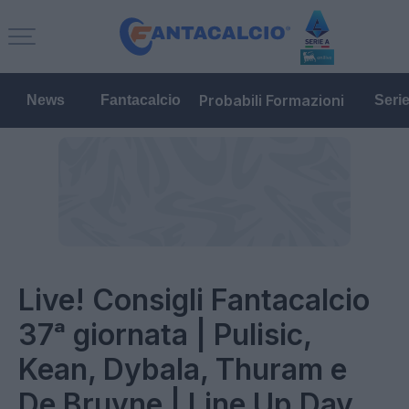
Probabili Formazioni
News
Fantacalcio
Seri
Live! Consigli Fantacalcio
37ᵃ giornata | Pulisic,
Kean, Dybala, Thuram e
De Bruyne | Line Up Day