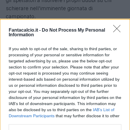
gli spettatori a risolvere i propri dubbi su chi
schierare nell'imminente giornata di
campionato.
Spazio anche per le
ultime dai campi
e i dettagli
Fantacalcio.it -
Do Not Process My Personal
Information
sulle
probabili formazioni
.
If you wish to opt-out of the sale, sharing to third parties, or
Come sempre, grande attenzione alle vostre
processing of your personal or sensitive information for
domande: priorità ai nostri abbonati (vi
targeted advertising by us, please use the below opt-out
section to confirm your selection. Please note that after your
ricordiamo che per chi
ha già un qualsiasi
opt-out request is processed you may continue seeing
abbonamento Prime, abbonarsi a Fantacalcio TV
interest-based ads based on personal information utilized by
su Twitch è gratis
), ma risposte per tutti, come
us or personal information disclosed to third parties prior to
your opt-out. You may separately opt-out of the further
sempre.
disclosure of your personal information by third parties on the
IAB’s list of downstream participants. This information may
Conduce: Alessandro De Mattia.
also be disclosed by us to third parties on the
IAB’s List of
Downstream Participants
that may further disclose it to other
Con noi oggi: Carmine Cassandra, Alfredo De
third parties.
Vuono, Vincenzo Di Mauro e Riccardo