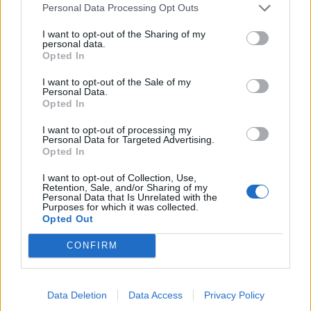
Personal Data Processing Opt Outs
Trevisani.
I want to opt-out of the Sharing of my
personal data.
Opted In
SEGUICI IN LIVE! ATTENZIONE, PERO':
I want to opt-out of the Sale of my
Personal Data.
DIAMO PRIORITA' AI NOSTRI SUB
Opted In
TWITCH
I want to opt-out of processing my
Personal Data for Targeted Advertising.
YOUTUBE
Opted In
I want to opt-out of Collection, Use,
Retention, Sale, and/or Sharing of my
Personal Data that Is Unrelated with the
Purposes for which it was collected.
Opted Out
CONFIRM
Data Deletion
Data Access
Privacy Policy