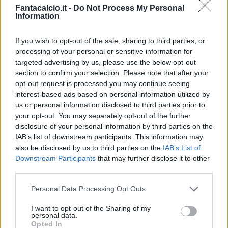
Fantacalcio.it -
Do Not Process My Personal
Information
📺 Come sempre, grande attenzione alle vostre
domande e curiosità: live alle 15:00 su Twitch
If you wish to opt-out of the sale, sharing to third parties, or
processing of your personal or sensitive information for
(Fantacalcio) e su Youtube (Canale Fantacalcio
targeted advertising by us, please use the below opt-out
o Canale Fantacalcio TV).
section to confirm your selection. Please note that after your
opt-out request is processed you may continue seeing
🎙 Conduce: Alessandro De Mattia
interest-based ads based on personal information utilized by
us or personal information disclosed to third parties prior to
🎙Oggi con noi: Alfredo De Vuono, Federica Zille,
your opt-out. You may separately opt-out of the further
Carmine Cassandra, Mario Giunta e Dario
disclosure of your personal information by third parties on the
Ronzulli.
IAB’s list of downstream participants. This information may
also be disclosed by us to third parties on the
IAB’s List of
Downstream Participants
that may further disclose it to other
third parties.
Personal Data Processing Opt Outs
SEGUICI IN LIVE! ATTENZIONE, PERO':
I want to opt-out of the Sharing of my
DIAMO PRIORITA' AI NOSTRI SUB
personal data.
Opted In