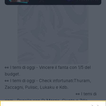
👀 I temi di oggi - Vincere il fanta con 1/5 del
budget.
👀 I temi di oggi - Check infortunati:Thuram,
Zaccagni, Pulisic, Lukaku e Kdb.
👀 I temi di
oggi - Pagelle con Di Marzio, Giunta e Zille.