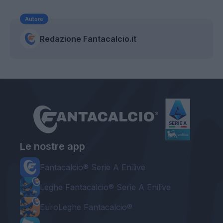
Autore
Redazione Fantacalcio.it
Le nostre app
Fantacalcio® Serie A Enilive
Leghe Fantacalcio® Serie A Enilive
EuroLeghe Fantacalcio®