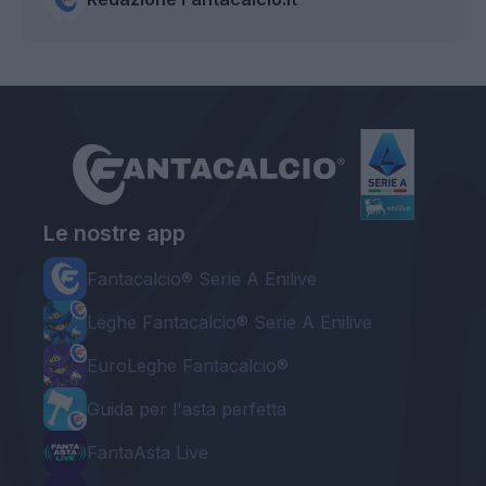
Le nostre app
Fantacalcio® Serie A Enilive
Leghe Fantacalcio® Serie A Enilive
EuroLeghe Fantacalcio®
Guida per l'asta perfetta
FantaAsta Live