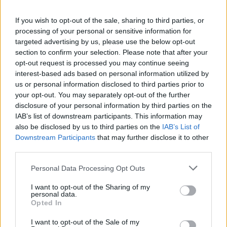
If you wish to opt-out of the sale, sharing to third parties, or
processing of your personal or sensitive information for
Pre 'LINE-UP DAY'
è il format di Fantacalcio TV
targeted advertising by us, please use the below opt-out
section to confirm your selection. Please note that after your
che, in attesa della prossima stagione, analizza
opt-out request is processed you may continue seeing
ogni giovedì le ultime di mercato, le novità di
interest-based ads based on personal information utilized by
giornata e i consigli verso le aste 25/26.
us or personal information disclosed to third parties prior to
your opt-out. You may separately opt-out of the further
disclosure of your personal information by third parties on the
Come sempre, grande attenzione alle vostre
IAB’s list of downstream participants. This information may
domande: priorità ai nostri abbonati (vi
also be disclosed by us to third parties on the
IAB’s List of
ricordiamo che per chi ha già un qualsiasi
Downstream Participants
that may further disclose it to other
third parties.
abbonamento Prime, abbonarsi a Fantacalcio TV
su Twitch è gratis), ma risposte per tutti, come
Personal Data Processing Opt Outs
sempre. Live dalle 15:00.
I want to opt-out of the Sharing of my
personal data.
Opted In
Conduce:
Gianmarco Della Ragione
.
I want to opt-out of the Sale of my