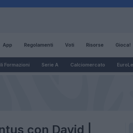
App
Regolamenti
Voti
Risorse
Gioca!
li Formazioni
Serie A
Calciomercato
EuroL
ntus con David |