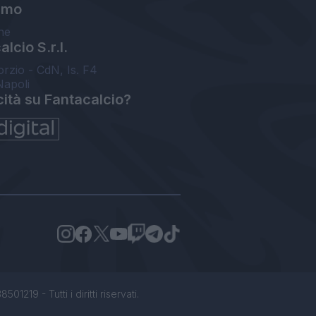
amo
ne
lcio S.r.l.
orzio - CdN, Is. F4
Napoli
cità su Fantacalcio?
1219 - Tutti i diritti riservati.