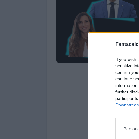
Fantacalci
If you wish 
sensitive in
confirm you
continue se
information 
further disc
participants
Downstream 
Persona