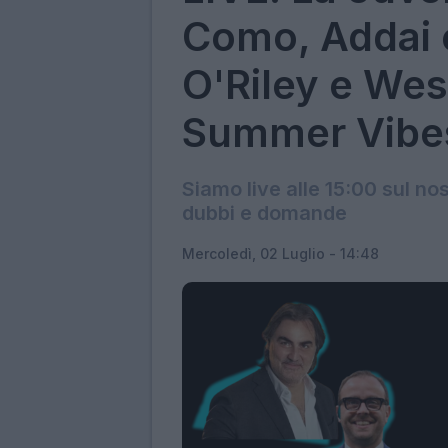
Como, Addai 
O'Riley e Wes
Summer Vibes
Siamo live alle 15:00 sul no
dubbi e domande
Mercoledì, 02 Luglio - 14:48