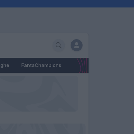
eghe
FantaChampions