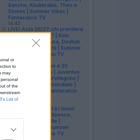
Sancho, Koulierakis, Theo e
Stones | Summer Vibes |
Fantacalcio TV
14:42
LIVE! Asta 26/27: chi prendere
a parità di prezzo? | Kolo
Muani, Stones, Nusa, Dovbyk
e Castro | Campetti | Summer
Vibes | Fantacalcio TV
sonal or
14:42
LIVE! 3 scommesse e 20
ection to
trattative in corso | Juventus
ou may
con Kolo Muani e Pellegrino |
 personal
Campetti e Fantamondiale |
out of the
Summer Vibes | Fantacalcio
 downstream
TV
B’s List of
14:40
LIVE! 6 sorprese tra i nuovi
arrivi | Mazraoui, Spence,
Kessie, Summerville |
Fantamondiale | Summer
Vibes | Fantacalcio TV
14:42