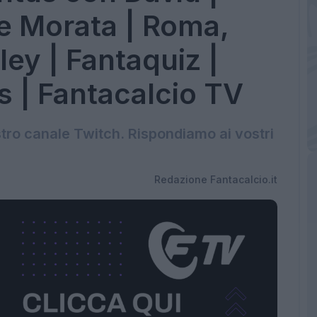
e Morata | Roma,
ley | Fantaquiz |
 | Fantacalcio TV
stro canale Twitch. Rispondiamo ai vostri
Redazione Fantacalcio.it