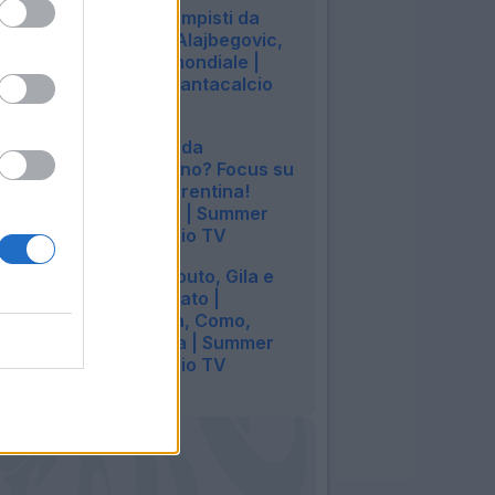
LIVE! 10 centrocampisti da
bonus | Spence, Alajbegovic,
Zeballos | Fantamondiale |
Summer Vibes | Fantacalcio
TV
14:42
LIVE! Asta 26/27: da
(ri)prendere, sì o no? Focus su
10 nomi | Atta-Fiorentina!
Cambia l'Udinese | Summer
Vibes | Fantacalcio TV
14:29
LIVE! Vlahovic, Couto, Gila e
Solet: calciomercato |
Campetti Bologna, Como,
Juventus e Genoa | Summer
Vibes | Fantacalcio TV
14:39