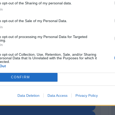
o opt-out of the Sharing of my personal data.
o live di Fantacalcio TV! Ogni giorno, spazio al
In
ie A, alla presentazione dei fanta-arrivi in Serie
ta del Fantacalcio che verrà.
o opt-out of the Sale of my Personal Data.
In
alle vostre domande: priorità ai nostri
to opt-out of processing my Personal Data for Targeted
r chi ha già un qualsiasi abbonamento Prime,
ing.
In
witch è gratis)
, ma risposte per tutti. Live dalle
o opt-out of Collection, Use, Retention, Sale, and/or Sharing
ersonal Data that Is Unrelated with the Purposes for which it
lected.
a.
Out
CONFIRM
o.
IONE, PERO': DIAMO PRIORITA' AI
Data Deletion
Data Access
Privacy Policy