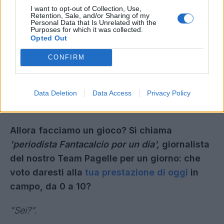
veloce. E poi questi attimi ti mancheranno.
I want to opt-out of Collection, Use,
Tanto".
Retention, Sale, and/or Sharing of my
Personal Data that Is Unrelated with the
Purposes for which it was collected.
Opted Out
Conosci Fantacalcio? Ti scrivono in direct?
CONFIRM
"Certo che lo conosco! Quando mi scrivono mi
chiedono "Oh, devi segnare" -
ride ancora, n.d.r.
-
, come sempre, lo chiedono a tutti! Ci servono i
Data Deletion
Data Access
Privacy Policy
punti, no?".
Allora facciamo un gioco? Si chiama
'periodista Fantacalcio por un dia',
giornalista
del nostro Team Pagelle per un giorno: che
voto daresti alla
tua prestazione di oggi
in
campo, da 0 a 10?
"Sei?".