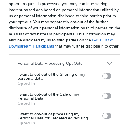
opt-out request is processed you may continue seeing
interest-based ads based on personal information utilized by
Se potessi parlare al te stesso bambino, al
us or personal information disclosed to third parties prior to
"chico de Tenerife", oggi che gli diresti dopo
your opt-out. You may separately opt-out of the further
un viaggio così lungo, di oltre 30 anni?
disclosure of your personal information by third parties on the
IAB’s list of downstream participants. This information may
also be disclosed by us to third parties on the
IAB’s List of
"Non lo so
- sorride, n.d.r. -
perché ho vissuto
Downstream Participants
that may further disclose it to other
così tanti momenti e così tante esperienze che
third parties.
quando sei bambino non puoi immaginare. Ho
Personal Data Processing Opt Outs
fatto un bellissimo viaggio, sin dal primo
momento, quando ho iniziato. Ho sempre
I want to opt-out of the Sharing of my
personal data.
vissuto questo sport non come un lavoro, ma
Opted In
come una bellissima passione. Ho sempre difeso
I want to opt-out of the Sale of my
i valori di questo sport: lavoro e umiltà. Forse per
Personal Data.
Opted In
questo ho avuto la fortuna di fare una carriera
così bella, sino a oggi. L'importante è sfruttare
I want to opt-out of processing my
Personal Data for Targeted Advertising.
ogni momento, perché il tempo passa, passa
Opted In