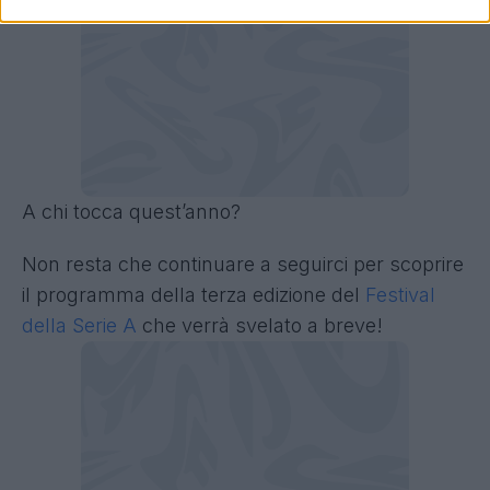
A chi tocca quest’anno?
Non resta che continuare a seguirci per scoprire
il programma della terza edizione del
Festival
della Serie A
che verrà svelato a breve!