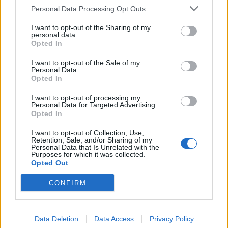
Personal Data Processing Opt Outs
Scudetti, quattro Supercoppe Italiane, una
Coppa Italia con la Juventus e una AFC
I want to opt-out of the Sharing of my
personal data.
Champions League, tre campionati cinesi e una
Opted In
Coppa della Cina con il Guangzhou Evergrande.
I want to opt-out of the Sale of my
Nel Festival della Serie A 2025, invece, i
Personal Data.
Opted In
‘Legendary Coach’
sono stati
Ottavio Bianchi
,
I want to opt-out of processing my
capace di vincere il primo Scudetto con il Napoli
Personal Data for Targeted Advertising.
di Maradona, ma anche una Coppa Uefa e due
Opted In
Coppe Italia, sempre alla guida dei partenopei, e
I want to opt-out of Collection, Use,
Retention, Sale, and/or Sharing of my
Alberto Zaccheroni
, Campione d’Italia con il
Personal Data that Is Unrelated with the
Purposes for which it was collected.
Milan nella stagione 1998/99 e primo tecnico
Opted Out
italiano vincitore di un trofeo internazionale, la
CONFIRM
Coppa d’Asia nel 2011, alla guida del Giappone.
Data Deletion
Data Access
Privacy Policy