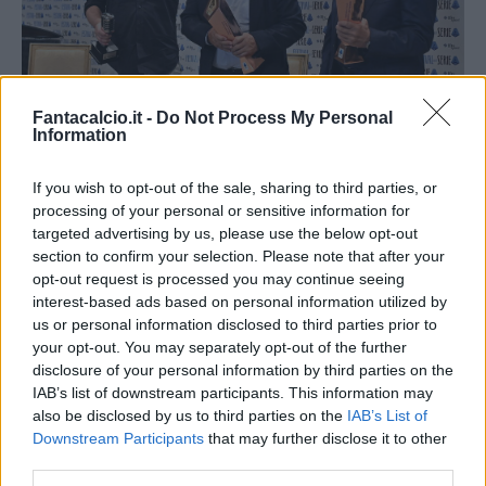
Fantacalcio.it -
Do Not Process My Personal
Information
If you wish to opt-out of the sale, sharing to third parties, or
I Legendary Coach del Festival della Serie A
processing of your personal or sensitive information for
targeted advertising by us, please use the below opt-out
Ma il primo allenatore a ricevere il
‘Legendary
section to confirm your selection. Please note that after your
Coach’
è stato
Marcello Lippi
, campione del
opt-out request is processed you may continue seeing
Mondo nel 2006 con la Nazionale Italiana e con
interest-based ads based on personal information utilized by
us or personal information disclosed to third parties prior to
la Juventus nella stagione 1996/97, primo
your opt-out. You may separately opt-out of the further
allenatore nella storia del calcio ad avere vinto le
disclosure of your personal information by third parties on the
massime competizioni internazionali sia con una
IAB’s list of downstream participants. This information may
also be disclosed by us to third parties on the
IAB’s List of
nazionale che con un club, che nel suo
Downstream Participants
that may further disclose it to other
palmares può vantare anche una Champions
third parties.
League, una Supercoppa Europea, cinque