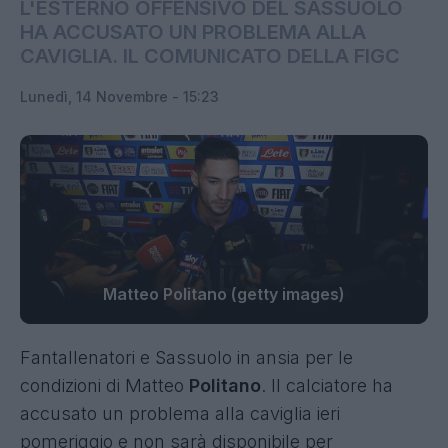
L'ESTERNO OFFENSIVO DEL SASSUOLO
HA ACCUSATO UN PROBLEMA ALLA
CAVIGLIA. IL COMUNICATO DELLA FIGC
Lunedì, 14 Novembre - 15:23
Matteo Politano (getty images)
Fantallenatori e Sassuolo in ansia per le
condizioni di Matteo
Politano
.
Il calciatore ha
accusato un problema alla caviglia ieri
pomeriggio
e non sarà disponibile per