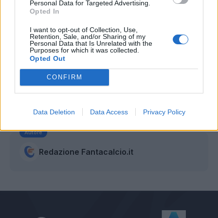
Personal Data for Targeted Advertising.
Giacomo Bonaventura (Milan), 6 Antonio
Opted In
Candreva (Inter), 20 Lorenzo Insigne (Napoli),
I want to opt-out of Collection, Use,
Retention, Sale, and/or Sharing of my
23 Nicola Sansone (Villarreal);
Personal Data that Is Unrelated with the
Purposes for which it was collected.
Attaccanti: 9 Andrea Belotti (Torino), 11 Ciro
Opted Out
Immobile (Lazio), 27 Gianluca Lapadula (Milan),
17 Eder Citadin Martins (Inter), 28 Leonardo
CONFIRM
Pavoletti (Genoa), 7 Simone Zaza (West
HamUnited)
".
Data Deletion
Data Access
Privacy Policy
Autore
Redazione Fantacalcio.it