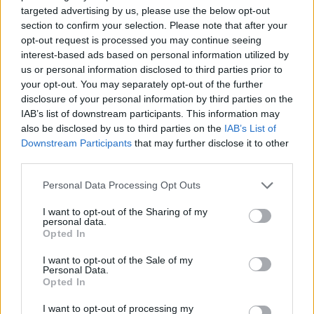
targeted advertising by us, please use the below opt-out
I numeri di maglia degli Azzurri per l’amichevole
section to confirm your selection. Please note that after your
con la Germania
opt-out request is processed you may continue seeing
Portieri: 1 Gianluigi Buffon (Juventus),12 Gianluigi
interest-based ads based on personal information utilized by
us or personal information disclosed to third parties prior to
Donnarumma (Milan), 14 Mattia Perin (Genoa);
your opt-out. You may separately opt-out of the further
Difensori: 5 Luca Antonelli (Milan), 13 Davide
disclosure of your personal information by third parties on the
Astori (Fiorentina), 19 Leonardo Bonucci
IAB’s list of downstream participants. This information may
also be disclosed by us to third parties on the
IAB’s List of
(Juventus), 4 Matteo Darmian (Manchester
Downstream Participants
that may further disclose it to other
United), 2 Mattia De Sciglio (Milan), 25 Armando
third parties.
Izzo (Genoa), 3 Alessio Romagnoli (Milan), 15
Personal Data Processing Opt Outs
Daniele Rugani (Juventus), 22 Davide
Zappacosta (Torino);
I want to opt-out of the Sharing of my
personal data.
Centrocampisti: 26 Danilo Cataldi (Lazio), 16
Opted In
Daniele De Rossi (Roma), 24 Roberto Gagliardini
I want to opt-out of the Sale of my
(Atalanta), 18 Marco Parolo (Lazio), 10 Marco
Personal Data.
Opted In
Verratti (Paris Saint Germain);
Esterni: 21 Federico Bernardeschi (Fiorentina), 8
I want to opt-out of processing my