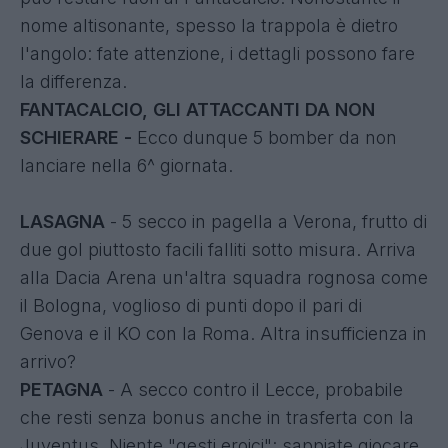
nome altisonante, spesso la trappola è dietro
l'angolo: fate attenzione, i dettagli possono fare
la differenza.
FANTACALCIO, GLI ATTACCANTI DA NON
SCHIERARE -
Ecco dunque 5 bomber da non
lanciare nella 6^ giornata.
LASAGNA
- 5 secco in pagella a Verona, frutto di
due gol piuttosto facili falliti sotto misura. Arriva
alla Dacia Arena un'altra squadra rognosa come
il Bologna, voglioso di punti dopo il pari di
Genova e il KO con la Roma. Altra insufficienza in
arrivo?
PETAGNA
- A secco contro il Lecce, probabile
che resti senza bonus anche in trasferta con la
Juventus. Niente "gesti eroici": sappiate giocare