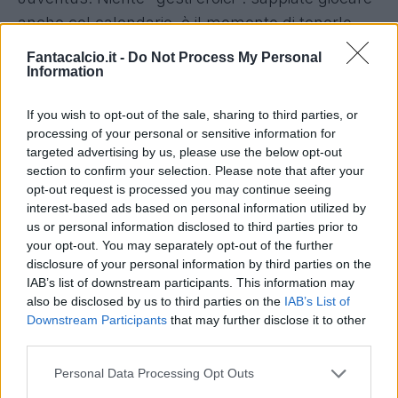
anche col calendario, è il momento di tenerlo
fuori.
Fantacalcio.it -
Do Not Process My Personal
BABACAR
- Non è ancora al top della condizione
Information
e, seppur contro la non irreprensibile difesa
If you wish to opt-out of the sale, sharing to third parties, or
della Roma, potrebbe non riuscire a trovare
processing of your personal or sensitive information for
guizzi interessanti per mettersi in mostra.
targeted advertising by us, please use the below opt-out
Rimandato.
section to confirm your selection. Please note that after your
opt-out request is processed you may continue seeing
PINAMONTI
- In fase calante, escluso a Cagliari
interest-based ads based on personal information utilized by
e in ombra col Bologna. La Lazio è in questo
us or personal information disclosed to third parties prior to
momento tra gli avversari peggiori da affrontare
your opt-out. You may separately opt-out of the further
disclosure of your personal information by third parties on the
specie fuori casa: biancocelesti col dente
IAB’s list of downstream participants. This information may
avvelenato dopo la sconfitta di San Siro e in
also be disclosed by us to third parties on the
IAB’s List of
netta ripresa a livello difensivo.
Downstream Participants
that may further disclose it to other
third parties.
RIGONI
- Rapidità da vendere e buona tecnica di
base, tuttavia evitate slanci azzardati: la difesa
Personal Data Processing Opt Outs
dell'Inter è clamorosamente impenetrabile,