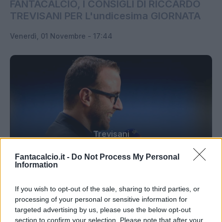
FANTACALCIO, I CONSIGLI DI RICCARDO
TREVISANI PER L'undicesima GIORNATA
Venerdì, 01 Novembre - 17:44
Trevisani
Fantacalcio.it -
Do Not Process My Personal
Dubbi di formazione? Chi schierare in attacco?
Information
Nessun problema. Ogni venerdì (oggi in via
If you wish to opt-out of the sale, sharing to third parties, or
eccezionale martedì per il turno
processing of your personal or sensitive information for
infrasettimanale), alle 17, capitan Riccardo
targeted advertising by us, please use the below opt-out
Trevisani
risponderà sulla pagina Facebook alle
section to confirm your selection. Please note that after your