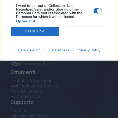
I want to opt-out of Collection, Use,
Retention, Sale, and/or Sharing of my
Fantacalcio® Serie A Enilive
Personal Data that Is Unrelated with the
Purposes for which it was collected.
Opted Out
Leghe Fantacalcio® Serie A Enilive
CONFIRM
EuroLeghe Fantacalcio®
Guida per l'asta perfetta
Data Deletion
Data Access
Privacy Policy
FantaAsta Live
FantaAsta Buzz
Strumenti
Probabili formazioni
Voti Fantacalcio Serie A
Rigoristi Serie A
FantaAsta Live
Supporto
Contatti
Impostazioni privacy