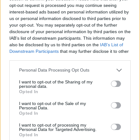
opt-out request is processed you may continue seeing
vostre domande. Non lasciatevi sfuggire
interest-based ads based on personal information utilized by
l'occasione di ricevere consigli dal nostro
us or personal information disclosed to third parties prior to
Capitano!
your opt-out. You may separately opt-out of the further
disclosure of your personal information by third parties on the
Nel frattempo guarda e ascolta i consigli di
IAB’s list of downstream participants. This information may
questa decima giornata!
also be disclosed by us to third parties on the
IAB’s List of
Downstream Participants
that may further disclose it to other
third parties.
Autore
Personal Data Processing Opt Outs
Redazione Fantacalcio.it
I want to opt-out of the Sharing of my
personal data.
Opted In
I want to opt-out of the Sale of my
Personal Data.
Opted In
I want to opt-out of processing my
Personal Data for Targeted Advertising.
Opted In
Le nostre app