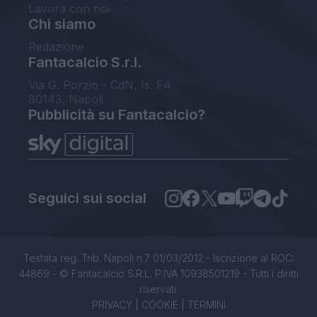
Lavora con noi
Chi siamo
Redazione
Fantacalcio S.r.l.
Via G. Porzio - CdN, Is. F4
80143, Napoli
Pubblicità su Fantacalcio?
Seguici sui social
Testata reg. Trib. Napoli n.7 01/03/2012 - Iscrizione al ROC:
44869 - © Fantacalcio S.R.L. P.IVA 10938501219 - Tutti i diritti
riservati.
PRIVACY
|
COOKIE
|
TERMINI