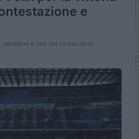
contestazione e
tabellino e voti del fantacalcio