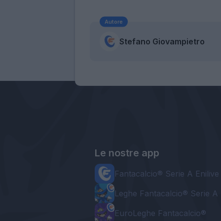
Autore
Stefano Giovampietro
Le nostre app
Fantacalcio® Serie A Enilive
Leghe Fantacalcio® Serie A 
EuroLeghe Fantacalcio®