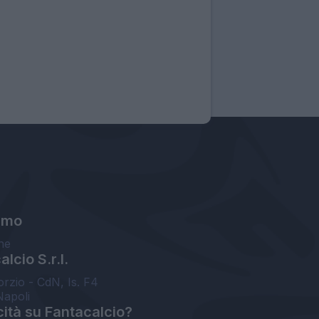
amo
ne
lcio S.r.l.
orzio - CdN, Is. F4
Napoli
cità su Fantacalcio?