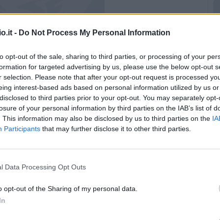
o.it -
Do Not Process My Personal Information
to opt-out of the sale, sharing to third parties, or processing of your per
aca del primo tempo
formation for targeted advertising by us, please use the below opt-out s
r selection. Please note that after your opt-out request is processed y
o con Bartesaghi titolare. Nesta conferma il 3-
eing interest-based ads based on personal information utilized by us or
z'ala. In un clima di fortissima contestazione
disclosed to third parties prior to your opt-out. You may separately opt-
losure of your personal information by third parties on the IAB’s list of
sonera, Reijnders arma subito la corsa di Joao
. This information may also be disclosed by us to third parties on the
IA
le Pedro Pereira. Le proteste dell'ex Chelsea
Participants
that may further disclose it to other third parties.
tella.
Ci prova poi a sorpresa Pavlovic su
nza si apre ma Pizzignacco con un guizzo
ucia e cerca qualche interessante sortita
l Data Processing Opt Outs
ndelli, senza però impegnare in maniera
o opt-out of the Sharing of my personal data.
n è timido e si fa vedere solo con un tiro
In
tica male a lato poco dopo aver sbagliato uno