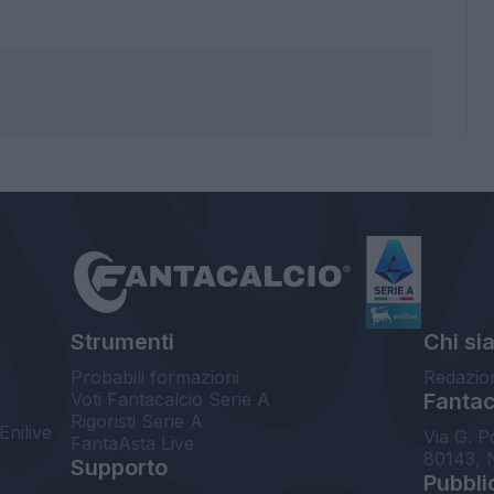
Strumenti
Chi si
Probabili formazioni
Redazio
Voti Fantacalcio Serie A
Fantaca
Rigoristi Serie A
Enilive
Via G. P
FantaAsta Live
80143, 
Supporto
Pubbli