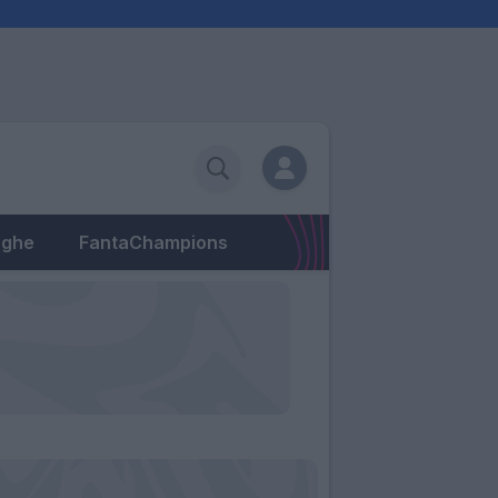
eghe
FantaChampions