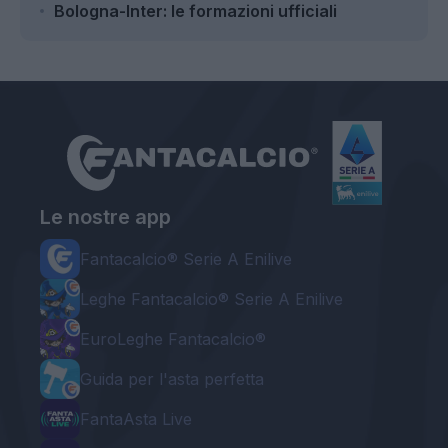
Bologna-Inter: le formazioni ufficiali
Le nostre app
Fantacalcio® Serie A Enilive
Leghe Fantacalcio® Serie A Enilive
EuroLeghe Fantacalcio®
Guida per l'asta perfetta
FantaAsta Live