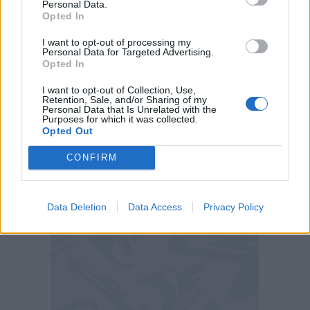
Personal Data.
soprattutto
per il 3-3 siglato da Diouf su
Opted In
assist in profondità proprio di Topalovic
.
I want to opt-out of processing my
Personal Data for Targeted Advertising.
Bologna-Inter: voti, pagelle e assist
Opted In
Fantacalcio
I want to opt-out of Collection, Use,
Retention, Sale, and/or Sharing of my
Personal Data that Is Unrelated with the
Ecco dunque i voti ufficiali, le pagelle e gli assist
Purposes for which it was collected.
messi a referto in Bologna-Inter, gara valida per
Opted Out
la 38ª giornata di Serie A.
CONFIRM
Data Deletion
Data Access
Privacy Policy