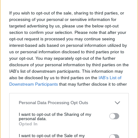
mezzo e Zielinski in modo goffo devia nella
If you wish to opt-out of the sale, sharing to third parties, or
propria porta con la complicità di Josep
processing of your personal or sensitive information for
Martinez
. Chivu attinge dalla panchina
targeted advertising by us, please use the below opt-out
inserendo Luis Henrique, Mkhitaryan e Bonny
section to confirm your selection. Please note that after your
opt-out request is processed you may continue seeing
ma è Carlos Augusto a provare a scuotere i suoi
interest-based ads based on personal information utilized by
con un paio di occasioni insidiose. Al 64' gli ospiti
us or personal information disclosed to third parties prior to
accorciano le distanze:
azione solitaria di Diouf
your opt-out. You may separately opt-out of the further
disclosure of your personal information by third parties on the
che evita Miranda e conclude, la palla sbatte
IAB’s list of downstream participants. This information may
sul palo e finisce tra i piedi di Esposito che
also be disclosed by us to third parties on the
IAB’s List of
deposita a porta vuota il 3-2
. Italiano fa
Downstream Participants
that may further disclose it to other
third parties.
entrare Zortea, Moro e Odgaard, tuttavia è
ancora Diouf a rendersi pericoloso con un
Personal Data Processing Opt Outs
sinistro potente ma impreciso. Una conclusione
I want to opt-out of the Sharing of my
di Ferguson da fuori area non inquadra lo
personal data.
Opted In
specchio, poi c'è tempo per gli ingressi di
Heggem da una parte e Topalovic dall'altra ma
I want to opt-out of the Sale of my