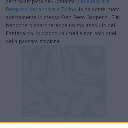
centrocampista dell'Atalanta
vuole lasciare
Bergamo per andare a Torino
, lo ha confermato
apertamente lo stesso Gian Piero Gasperini. E in
bianconero sbarcherebbe un top assoluto del
Fantacalcio: lo dicono i numeri e non solo quelli
della passata stagione.
Koopmeiners, che numeri in Serie A!