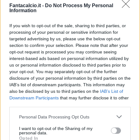
Fantacalcio.it -
Do Not Process My Personal
Information
Come sottolineato da Opta, nelle ultime tre
stagioni di Serie A (dal 2021/22),
Teun
If you wish to opt-out of the sale, sharing to third parties, or
Koopmeiners è il centrocampista che ha
processing of your personal or sensitive information for
segnato più gol (26)
, nonché solo uno dei due,
targeted advertising by us, please use the below opt-out
section to confirm your selection. Please note that after your
al pari di Ruslan Malinovskyi, a contare nel suo
opt-out request is processed you may continue seeing
ruolo più reti da fuori area nella competizione
interest-based ads based on personal information utilized by
(nove per entrambi). Un cecchino, un gioiello
us or personal information disclosed to third parties prior to
your opt-out. You may separately opt-out of the further
assoluto da avere nel proprio reparto al
disclosure of your personal information by third parties on the
Fantacalcio. Saprebbe preservare - se non
IAB’s list of downstream participants. This information may
addirittura migliorare - la fanta-media degli ultimi
also be disclosed by us to third parties on the
IAB’s List of
Downstream Participants
that may further disclose it to other
anni con la maglia della Juventus? Al mercato
third parties.
(e a Thiago Motta, eventualmente) l'ardua
sentenza.
Personal Data Processing Opt Outs
I want to opt-out of the Sharing of my
personal data.
Opted In