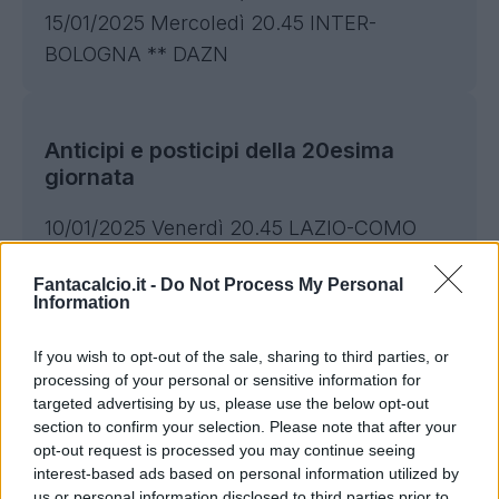
15/01/2025 Mercoledì 20.45 INTER-
BOLOGNA ** DAZN
Anticipi e posticipi della 20esima
giornata
10/01/2025 Venerdì 20.45 LAZIO-COMO
DAZN
Fantacalcio.it -
Do Not Process My Personal
11/01/2025 Sabato 15.00 EMPOLI-LECCE
Information
DAZN
11/01/2025 Sabato 15.00 UDINESE-
If you wish to opt-out of the sale, sharing to third parties, or
processing of your personal or sensitive information for
ATALANTA DAZN
targeted advertising by us, please use the below opt-out
11/01/2025 Sabato 18.00 TORINO-
section to confirm your selection. Please note that after your
JUVENTUS * DAZN
opt-out request is processed you may continue seeing
interest-based ads based on personal information utilized by
11/01/2025 Sabato 20.45 MILAN-CAGLIARI
us or personal information disclosed to third parties prior to