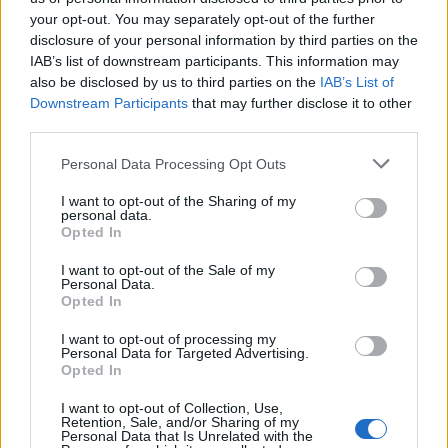
DAZN/SKY
your opt-out. You may separately opt-out of the further
12/01/2025 Domenica 12.30 GENOA-PARMA
disclosure of your personal information by third parties on the
IAB’s list of downstream participants. This information may
DAZN
also be disclosed by us to third parties on the
IAB’s List of
12/01/2025 Domenica 15.00 VENEZIA-
Downstream Participants
that may further disclose it to other
INTER DAZN
third parties.
12/01/2025 Domenica 18.00 BOLOGNA-
Personal Data Processing Opt Outs
ROMA DAZN/SKY
I want to opt-out of the Sharing of my
12/01/2025 Domenica 20.45 NAPOLI-
personal data.
HELLAS VERONA DAZN
Opted In
13/01/2025 Lunedì 20.45 MONZA-
I want to opt-out of the Sale of my
Personal Data.
FIORENTINA DAZN/SKY
Opted In
I want to opt-out of processing my
Personal Data for Targeted Advertising.
Opted In
I want to opt-out of Collection, Use,
Ea Sport Fc Supercup 2024/2025:
Retention, Sale, and/or Sharing of my
Personal Data that Is Unrelated with the
date e orari delle partite