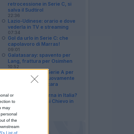
retrocessione in Serie C, si
salva il Sudtirol
22:36
Lazio-Udinese: orario e dove
vederla in TV e streaming
07:34
Gol da urlo in Serie C: che
capolavoro di Marras!
09:01
Galatasaray: spavento per
Lang, frattura per Osimhen
10:52
Niente ritorno in Serie A per
Insigne: vestirà nuovamente
la maglia del Pescara
17:26
Douglas Costa torna in Italia?
sonal or
Clamorosa ipotesi Chievo in
ection to
Serie D
ou may
23:22
 personal
out of the
 downstream
B’s List of