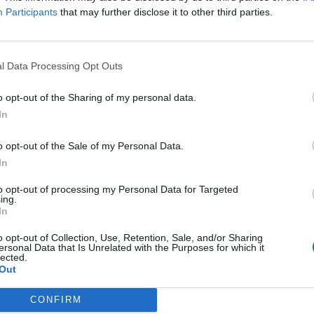
Participants
that may further disclose it to other third parties.
iorentina-Atalanta
trebbe schierare l'11 che ha steso la Juve nel
l Data Processing Opt Outs
o:
coppia d'attacco formata allora da Kean e
o opt-out of the Sharing of my personal data.
n Fagioli e Mandragora ai lati del metronomo
In
a Dodò e Gosens. Terzetto di difesa guidato da
o opt-out of the Sale of my Personal Data.
In
 squalificato Ederson,
in extremis fanno invece
to opt-out of processing my Personal Data for Targeted
ado che Retegui.
Mister Gasperini in attacco
ing.
In
elaere e Lookman assieme a Daniel Maldini. In
sulla fascia invece Bellanova resta tallonato da
o opt-out of Collection, Use, Retention, Sale, and/or Sharing
ersonal Data that Is Unrelated with the Purposes for which it
 un fastidio alla caviglia lamentato nei giorni
lected.
Out
se.
CONFIRM