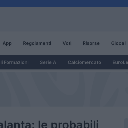
App
Regolamenti
Voti
Risorse
Gioca!
li Formazioni
Serie A
Calciomercato
EuroL
lanta: le probabili