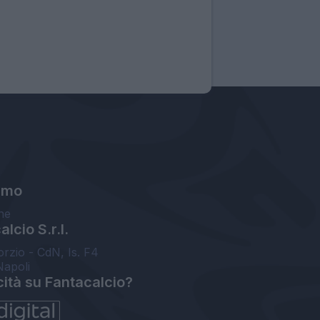
amo
ne
lcio S.r.l.
orzio - CdN, Is. F4
Napoli
cità su Fantacalcio?