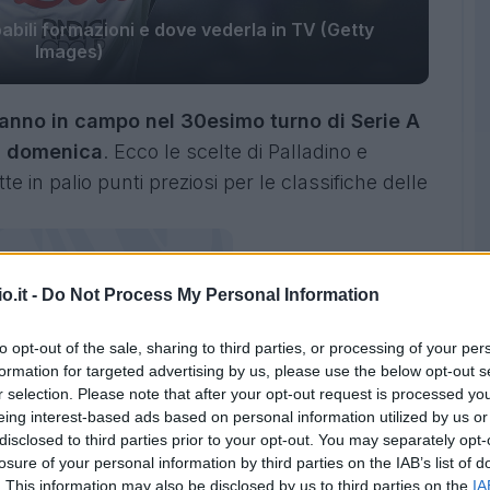
babili formazioni e dove vederla in TV (Getty
Images)
anno in campo nel 30esimo turno di Serie A
ta domenica
. Ecco le scelte di Palladino e
 in palio punti preziosi per le classifiche delle
o.it -
Do Not Process My Personal Information
to opt-out of the sale, sharing to third parties, or processing of your per
formation for targeted advertising by us, please use the below opt-out s
r selection. Please note that after your opt-out request is processed y
eing interest-based ads based on personal information utilized by us or
disclosed to third parties prior to your opt-out. You may separately opt-
losure of your personal information by third parties on the IAB’s list of
. This information may also be disclosed by us to third parties on the
IA