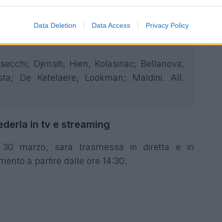
obabili formazioni
a; Pongracic, Marì, Ranieri; Dodò, Cataldi,
Data Deletion
Data Access
Privacy Policy
 Gudmundsson, Kean. All. Palladino.
secchi; Djimsiti, Hien, Kolasinac; Bellanova,
ta; De Ketelaere, Lookman; Maldini. All.
ederla in tv e streaming
a 30 marzo, sarà trasmessa in diretta e in
nto a partire dalle ore 14:30.