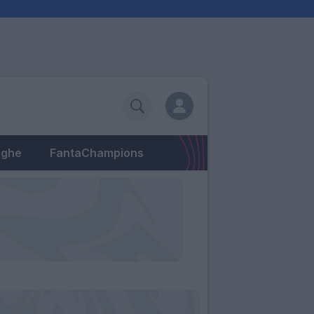
eghe
FantaChampions