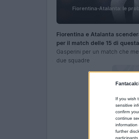
Fiorentina-Atalanta: le pro
Fiorentina e Atalanta scender
per il match delle 15 di ques
Gasperini per un match che mette
due squadre
Fantacalci
If you wish 
sensitive in
confirm you
continue se
information 
further disc
participants