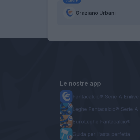
Autore
Graziano Urbani
Le nostre app
Fantacalcio® Serie A Enilive
Leghe Fantacalcio® Serie A 
EuroLeghe Fantacalcio®
Guida per l'asta perfetta