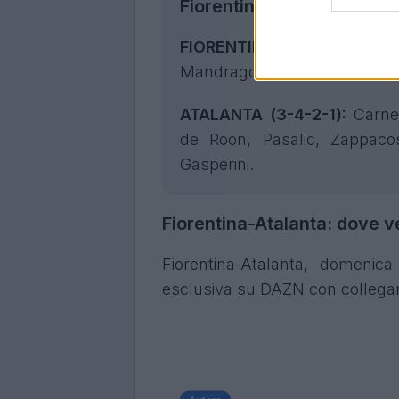
Fiorentina-Atalanta: le pr
FIORENTINA (3-5-2):
De Ge
Mandragora, Fagioli, Gosens;
ATALANTA (3-4-2-1):
Carne
de Roon, Pasalic, Zappacos
Gasperini.
Fiorentina-Atalanta: dove v
Fiorentina-Atalanta, domenic
esclusiva su DAZN con collegame