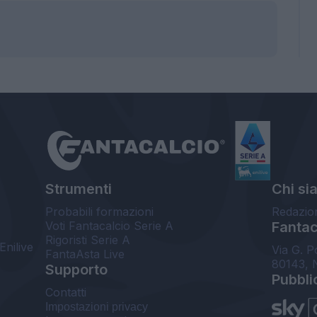
Strumenti
Chi si
Probabili formazioni
Redazio
Voti Fantacalcio Serie A
Fantaca
Rigoristi Serie A
Enilive
Via G. P
FantaAsta Live
80143, 
Supporto
Pubbli
Contatti
Impostazioni privacy