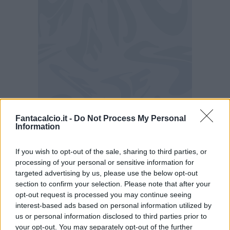
Fantacalcio.it -
Do Not Process My Personal
Information
Le formazioni ufficiali di Lazio-Verona
If you wish to opt-out of the sale, sharing to third parties, or
processing of your personal or sensitive information for
LAZIO (4-3-3):
Provedel; Marusic, Gila,
targeted advertising by us, please use the below opt-out
section to confirm your selection. Please note that after your
Provstgaard, Nuno Tavares; Guendouzi,
opt-out request is processed you may continue seeing
Rovella, Dele-Bashiru; Cancellieri,
interest-based ads based on personal information utilized by
Castellanos, Zaccagni. All. Sarri
us or personal information disclosed to third parties prior to
your opt-out. You may separately opt-out of the further