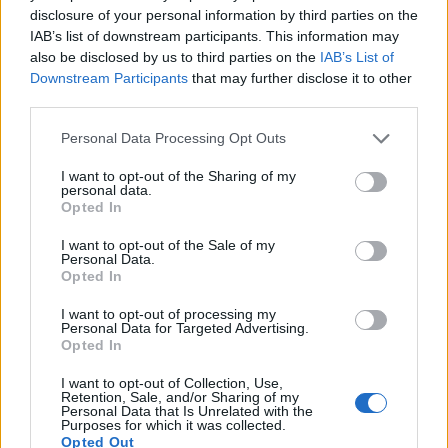
VERONA (3-4-1-2):
Montipò; Nunez,
disclosure of your personal information by third parties on the
IAB’s list of downstream participants. This information may
Nelsson, Ebosse; Cham, Serdar, Bernede,
also be disclosed by us to third parties on the
IAB’s List of
Bradaric; Harroui; Giovane, Sarr. All. Zanetti.
Downstream Participants
that may further disclose it to other
third parties.
Personal Data Processing Opt Outs
I want to opt-out of the Sharing of my
personal data.
Opted In
I want to opt-out of the Sale of my
Personal Data.
Opted In
I want to opt-out of processing my
Personal Data for Targeted Advertising.
Opted In
I want to opt-out of Collection, Use,
Retention, Sale, and/or Sharing of my
Personal Data that Is Unrelated with the
Purposes for which it was collected.
Opted Out