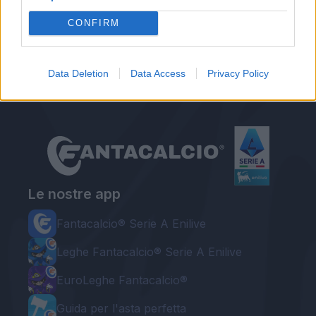
Autore
CONFIRM
Gianmarco Della Ragione
Data Deletion
Data Access
Privacy Policy
Le nostre app
Fantacalcio® Serie A Enilive
Leghe Fantacalcio® Serie A Enilive
EuroLeghe Fantacalcio®
Guida per l'asta perfetta