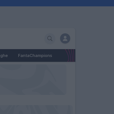
eghe
FantaChampions