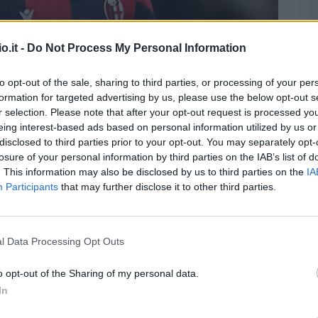
her: le condizioni e i tempi di recupero (Getty
o.it -
Do Not Process My Personal Information
Images)
to opt-out of the sale, sharing to third parties, or processing of your per
i Vincenzo Italiano
. Il club emiliano deve fare i
formation for targeted advertising by us, please use the below opt-out s
r selection. Please note that after your opt-out request is processed y
to da Michel Aebischer
.
eing interest-based ads based on personal information utilized by us or
disclosed to third parties prior to your opt-out. You may separately opt-
i di recupero
losure of your personal information by third parties on the IAB’s list of
. This information may also be disclosed by us to third parties on the
IA
o sottoposto questa mattina ad accertamenti
Participants
that may further disclose it to other third parties.
evidenziato una
lesione all'adduttore
. Un
tare che lo costringerà a saltare la prima
 andrà per il verso giusto potrebbe tornare
l Data Processing Opt Outs
do turno, ma
non è da escludere che possa
o opt-out of the Sharing of my personal data.
sosta
.
In
ensato lo stesso Bologna attraverso una nota