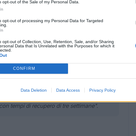
o opt-out of the Sale of my Personal Data.
i ufficiali. Di seguito il bollettino medico:
In
to opt-out of processing my Personal Data for Targeted
ing.
In
o opt-out of Collection, Use, Retention, Sale, and/or Sharing
ersonal Data that Is Unrelated with the Purposes for which it
lected.
Out
CONFIRM
Data Deletion
Data Access
Privacy Policy
osto Michel Aebischer hanno evidenziato una
 con tempi di recupero di tre settimane".