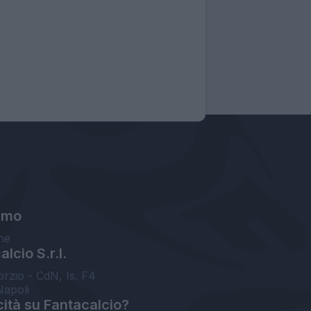
amo
ne
lcio S.r.l.
orzio - CdN, Is. F4
Napoli
cità su Fantacalcio?