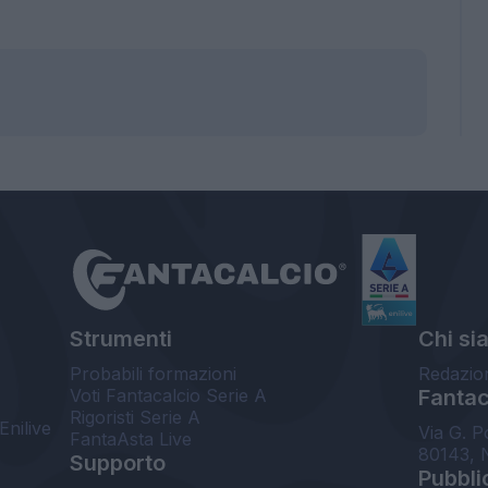
Strumenti
Chi si
Probabili formazioni
Redazio
Voti Fantacalcio Serie A
Fantaca
Rigoristi Serie A
Enilive
Via G. P
FantaAsta Live
80143, 
Supporto
Pubbli