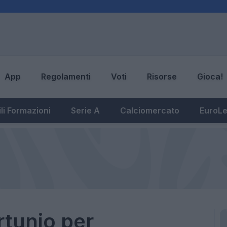
App
Regolamenti
Voti
Risorse
Gioca!
li Formazioni
Serie A
Calciomercato
EuroL
rtunio per