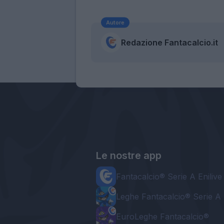
Autore
Redazione Fantacalcio.it
Le nostre app
Fantacalcio® Serie A Enilive
Leghe Fantacalcio® Serie A 
EuroLeghe Fantacalcio®