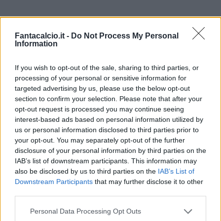
Rinfrancato dalla convocazione in nazionale
l'ex Arsenal tornerà domani al lavoro coi
Fantacalcio.it -
Do Not Process My Personal
Information
compagni dop aver ottenuto un permesso per la
giornata di oggi.
Si sono allenati invece
If you wish to opt-out of the sale, sharing to third parties, or
Kovacic
, solo corsa per lui,
Medel e Brozovic
.
processing of your personal or sensitive information for
targeted advertising by us, please use the below opt-out
Il primo dovrebbe accomodarsi in panchina, gli
section to confirm your selection. Please note that after your
altri due saranno
in campo dal primo minuto al
opt-out request is processed you may continue seeing
fianco di Guarin
nel centrocampo berazzurro.
interest-based ads based on personal information utilized by
us or personal information disclosed to third parties prior to
your opt-out. You may separately opt-out of the further
In difesa è squalificato Vidic
, ma torna
disclosure of your personal information by third parties on the
Davide Santon che con Ranocchia, Juan
IAB’s list of downstream participants. This information may
also be disclosed by us to third parties on the
IAB’s List of
Jesus e D'Ambrosio
formerà il quartetto
Downstream Participants
that may further disclose it to other
arretrato anti Parma.
third parties.
Personal Data Processing Opt Outs