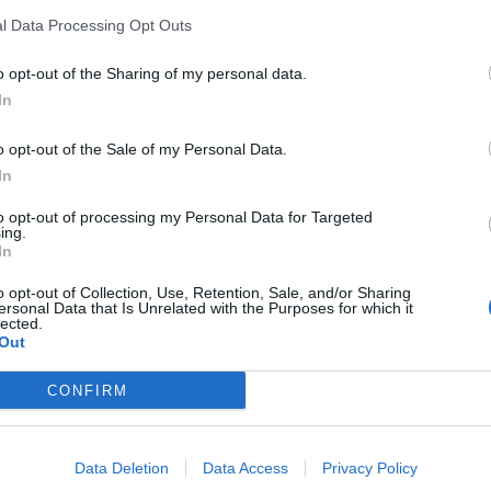
iamo immesso giocatori importanti, De
l Data Processing Opt Outs
tagione.
Abbiamo messo forze nuove e
 avevo espressamente richiesti”
.
o opt-out of the Sharing of my personal data.
In
lo conosciamo bene. Penso che in quel ruolo
o opt-out of the Sale of my Personal Data.
ative in attacco. C’è l’imbarazzo della scelta.
In
re per gradi, ma visto le
assenze di De Jong e
’adozione di questo sistema di gioco.
Menez
to opt-out of processing my Personal Data for Targeted
ing.
ò giocare assieme con
Pazzini o Destro
.
In
go a destra. De Jong e Montolivo non saranno
o opt-out of Collection, Use, Retention, Sale, and/or Sharing
centrocampisti e vedremo chi partirà dall’inizio.
ersonal Data that Is Unrelated with the Purposes for which it
lected.
i giocherà avrà l’opportunità di farsi vedere
”.
Out
CONFIRM
etti, o anche Cerci
sono investimenti
 fare bene e li ho chiesti io questi atleti.
a a noi e dobbiamo giocare il calcio fatto fino
Data Deletion
Data Access
Privacy Policy