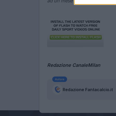
ad un mese fa
”.
Redazione
CanaleMilan
Autore
Redazione Fantacalcio.it