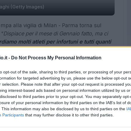
aghi (Getty Images)
ampa alla
vigilia di Milan - Parma
torna sul
 “
Dispiace per il mese di Gennaio fatto, ma ci
diamo molti atleti per infortuni e tutti quanti
ità
, troppe circostanze che con i nostri
Dobbiamo svoltare, basta guardare il passato.
o.it -
Do Not Process My Personal Information
o e in alcuni casi siamo stati sfortunati. Tutto
to opt-out of the sale, sharing to third parties, or processing of your per
 giocatori sono arrabbiati, ma nel senso buono
formation for targeted advertising by us, please use the below opt-out s
role Rino Gattuso,
perchè vede che i ragazzi
r selection. Please note that after your opt-out request is processed y
no tutto per me. Domani dobbiamo vincere. In
eing interest-based ads based on personal information utilized by us or
disclosed to third parties prior to your opt-out. You may separately opt-
e lavorare”.
losure of your personal information by third parties on the IAB’s list of
. This information may also be disclosed by us to third parties on the
IA
forze nuove, potremo tornare a fare bene. Non
Participants
that may further disclose it to other third parties.
fortuni, nei vari reparti. Questo è quello che ci