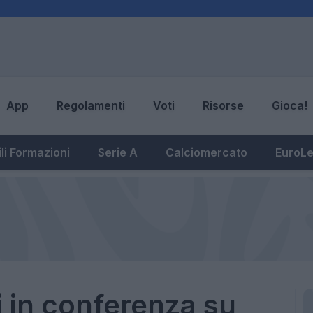
App
Regolamenti
Voti
Risorse
Gioca!
li Formazioni
Serie A
Calciomercato
EuroL
i in conferenza su