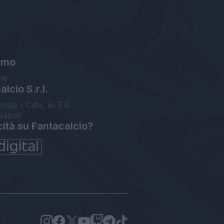
amo
ne
lcio S.r.l.
orzio - CdN, Is. F4
Napoli
cità su Fantacalcio?