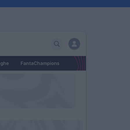
eghe
FantaChampions