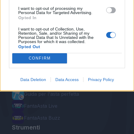
I want to opt-out of processing my
Personal Data for Targeted Advertising.
Opted In
I want to opt-out of Collection, Use,
Retention, Sale, and/or Sharing of my
Personal Data that Is Unrelated with the
Purposes for which it was collected.
Le nostre app
Opted Out
Fantacalcio® Serie A Enilive
CONFIRM
Leghe Fantacalcio® Serie A Enilive
Data Deletion
Data Access
Privacy Policy
EuroLeghe Fantacalcio®
Guida per l'asta perfetta
FantaAsta Live
FantaAsta Buzz
Strumenti