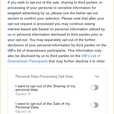
If you wish to opt-out of the sale, sharing to third parties, or
all’allenatore, allora più che preoccuparsi si può
processing of your personal or sensitive information for
tranquillamente sorridere.
targeted advertising by us, please use the below opt-out
section to confirm your selection. Please note that after your
Durante la “Partita del Cuore” il tecnico della
opt-out request is processed you may continue seeing
Juventus
Massimiliano Allegri
ha accusato un
interest-based ads based on personal information utilized by
problema muscolare alla coscia destra, che l’ha
us or personal information disclosed to third parties prior to
your opt-out. You may separately opt-out of the further
costretto ad uscire dal campo. L’allenatore
disclosure of your personal information by third parties on the
bianconero ha minimizzato l’accaduto: “
Mi
IAB’s list of downstream participants. This information may
divertivo, poi mi sono fatto male.
Ma è solo una
also be disclosed by us to third parties on the
IAB’s List of
Downstream Participants
that may further disclose it to other
piccola contrattura
. Serata fantastica, pubblico
third parties.
bellissimo
”.
Personal Data Processing Opt Outs
I want to opt-out of the Sharing of my
Autore
personal data.
Opted In
Redazione Fantacalcio.it
I want to opt-out of the Sale of my
Personal Data.
Opted In