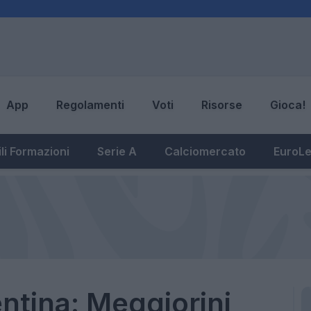
App
Regolamenti
Voti
Risorse
Gioca!
li Formazioni
Serie A
Calciomercato
EuroL
entina: Meggiorini