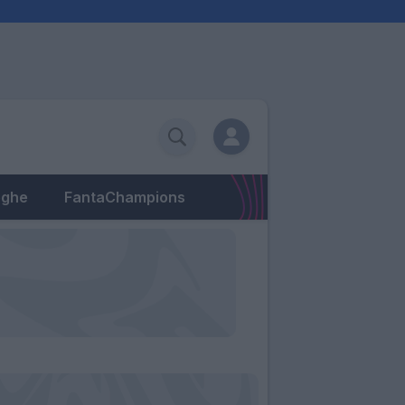
eghe
FantaChampions