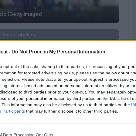
icic (Getty Images)
Vai al tabellino
iva di Spolli causa squalifica, ritrova posto al
o.it -
Do Not Process My Personal Information
. In mediana reclama spazio Rigoni, ma pare
to opt-out of the sale, sharing to third parties, or processing of your per
a. In attacco potrebbe toccare a Inglese
formation for targeted advertising by us, please use the below opt-out s
a è ballottaggio con Pellissier. Non figura tra i
r selection. Please note that after your opt-out request is processed y
disponibili inoltre Izco, Dainelli e Frey.
eing interest-based ads based on personal information utilized by us or
disclosed to third parties prior to your opt-out. You may separately opt-
 c'è il recupero di Ilicic che ha preso parte
losure of your personal information by third parties on the IAB’s list of
 squadra, dovrebbe dunque riuscire a scendere
. This information may also be disclosed by us to third parties on the
IA
odi. Mancherà nuovamente Vecino nel
Participants
that may further disclose it to other third parties.
nio, cerca conferma Tello nell'11 titolare anche
a candidatura di Mati Fernandez. In difesa più
dal 1'.
l Data Processing Opt Outs