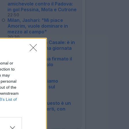
amichevole contro il Padova:
in gol Pessina, Mota e Cutrone
22:50
Milan, Jashari: "Mi piace
Amorim, vuole dominare in
mezzo al campo"
20:30
Bologna, si ferma Casale: è in
dubbio per la prima giornata
20:13
Roma, Pellegrini ha firmato il
sonal or
rinnovo: manca solo
ection to
l'ufficialità
ou may
14:27
Inter, Chivu: "Abbiamo
 personal
bisogno di minuti, sul
out of the
mercato..."
 downstream
12:04
B’s List of
Roma, Castro: "Questo è un
sogno a occhi aperti, con
Malen..."
09:07