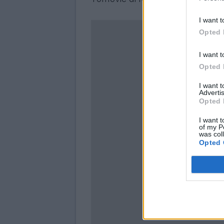
I want t
Opted 
I want t
Opted 
I want 
Advertis
Opted 
I want t
of my P
was col
Opted 