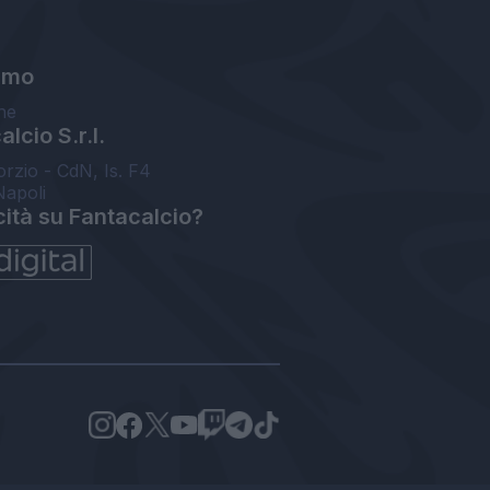
amo
ne
lcio S.r.l.
orzio - CdN, Is. F4
Napoli
cità su Fantacalcio?