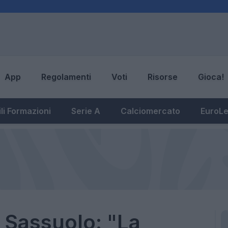
App
Regolamenti
Voti
Risorse
Gioca!
li Formazioni
Serie A
Calciomercato
EuroL
l Sassuolo: "La