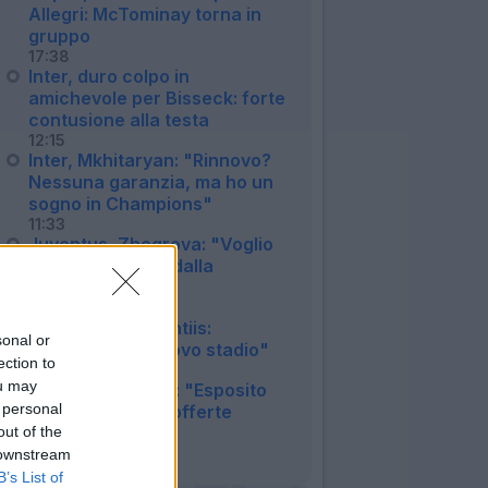
Allegri: McTominay torna in
gruppo
17:38
Inter, duro colpo in
amichevole per Bisseck: forte
contusione alla testa
12:15
Inter, Mkhitaryan: "Rinnovo?
Nessuna garanzia, ma ho un
sogno in Champions"
11:33
Juventus, Zhegrova: "Voglio
restare, frenato dalla
pubalgia"
10:25
Napoli, De Laurentiis:
sonal or
"Vogliamo un nuovo stadio"
ection to
08:48
ou may
Cagliari, dg Melis: "Esposito
 personal
via, ma solo con offerte
congrue"
out of the
08:26
 downstream
B’s List of