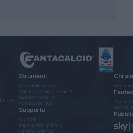
Strumenti
Chi si
Probabili formazioni
Redazio
Voti Fantacalcio Serie A
Fantaca
Rigoristi Serie A
Enilive
Via G. P
FantaAsta Live
80143, 
Supporto
Pubbli
Contatti
Impostazioni privacy
Lavora con noi