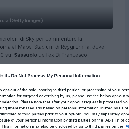
rcia (Getty Images)
icrofoni di
Sky
per commentare la
oma al Mapei Stadium di Reggi Emilia
, dove i
3-0 sul
Sassuolo
dell’ex Di Francesco.
ollare la partita per 90 minuti
: “
Sono
o.it -
Do Not Process My Personal Information
e abbiamo fatto una partita piena. Siamo stati
cere. Non faccio i complimenti ai ragazzi perché
to opt-out of the sale, sharing to third parties, or processing of your per
a 3 punti e per il momento abbiamo fatto la
formation for targeted advertising by us, please use the below opt-out s
r selection. Please note that after your opt-out request is processed y
eing interest-based ads based on personal information utilized by us or
disclosed to third parties prior to your opt-out. You may separately opt-
con De Rossi è un segno di vitalità?
losure of your personal information by third parties on the IAB’s list of
. This information may also be disclosed by us to third parties on the
IA
viva, con carattere, orgoglio e dignità”.