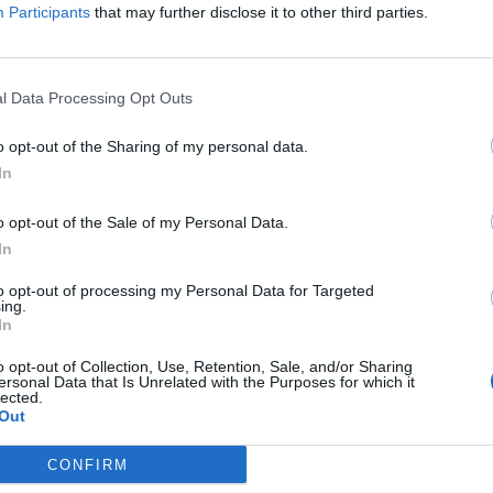
Participants
that may further disclose it to other third parties.
 ha trovato la strada giusta?
“
Non è
e di quello che fanno i ragazzi in campo. Oggi
l Data Processing Opt Outs
po ed è solo il campo che parla”
.
o opt-out of the Sharing of my personal data.
In
are con Keita e con Pjanic più avanzato:
“E’
odulo e prima del riscaldamento Keita mi ha
o opt-out of the Sale of my Personal Data.
atalgia e gli ho detto che non lo avrei fatto
In
 il problema è rientrato. Sono contentissimo per
to opt-out of processing my Personal Data for Targeted
a di segnare e ha fato un gol da vero
ing.
In
o opt-out of Collection, Use, Retention, Sale, and/or Sharing
ersonal Data that Is Unrelated with the Purposes for which it
sta della squadra alle sue parole:
“Mire ha
lected.
Out
ol ed è stato decisivo. Ognuno di loro può
è la strada giusta”.
CONFIRM