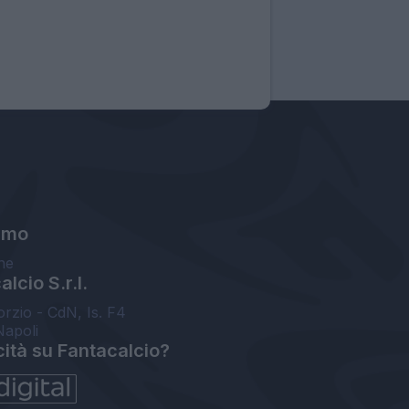
amo
ne
lcio S.r.l.
orzio - CdN, Is. F4
Napoli
cità su Fantacalcio?