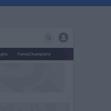
eghe
FantaChampions