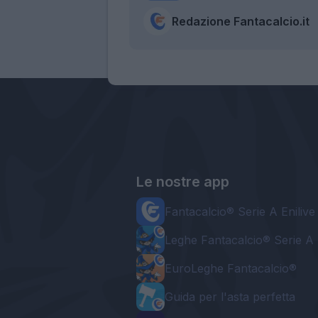
Redazione Fantacalcio.it
Le nostre app
Fantacalcio® Serie A Enilive
Leghe Fantacalcio® Serie A 
EuroLeghe Fantacalcio®
Guida per l'asta perfetta