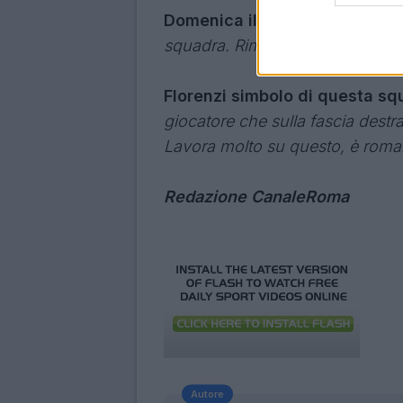
Domenica il Genoa
: “
Sono sere
squadra. Rimangono 5 partite e
Florenzi simbolo di questa s
giocatore che sulla fascia destra 
Lavora molto su questo, è romano 
Redazione
CanaleRoma
Autore