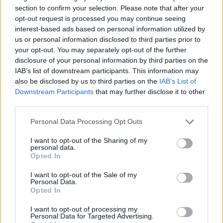
dopo l’Inter che va a sei punti e contro una
section to confirm your selection. Please note that after your
opt-out request is processed you may continue seeing
signora squadra. Oggi c’erano prerogative per
interest-based ads based on personal information utilized by
prendere un distacco che sarebbe stato duro
us or personal information disclosed to third parties prior to
da colmare. Nella prossima andiamo a
your opt-out. You may separately opt-out of the further
disclosure of your personal information by third parties on the
Bologna e sarà dura, mentre l’Inter sulla
IAB’s list of downstream participants. This information may
carta ha una partita più semplice. Noi
also be disclosed by us to third parties on the
IAB’s List of
dobbiamo recuperare tutti, è venuto meno
Downstream Participants
that may further disclose it to other
third parties.
McTominay ed ho cambiato perché
dovevamo partire con Raspadori. Neres
Personal Data Processing Opt Outs
tornava da un’infortunio ed ha dovuto fare 80’,
I want to opt-out of the Sharing of my
poi Anguissa non stava bene, queste sono le
personal data.
Opted In
giornate che gli allenatori odiano e mi sono
fatto dare una Tachipirina perchè ho un mal di
I want to opt-out of the Sale of my
Personal Data.
testa molto forte (ride, ndr).
Opted In
I want to opt-out of processing my
Quanto è grande la mia voglia di Napoli per il
Personal Data for Targeted Advertising.