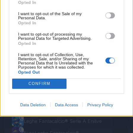
Opted In
disponibili per Juventus-Barcellona.
I want to opt-out of the Sale of my
Personal Data.
Autore
Opted In
Redazione Fantacalcio.it
I want to opt-out of processing my
Personal Data for Targeted Advertising.
Opted In
I want to opt-out of Collection, Use,
Retention, Sale, and/or Sharing of my
Personal Data that Is Unrelated with the
Purposes for which it was collected.
Opted Out
CONFIRM
Le nostre app
Data Deletion
Data Access
Privacy Policy
Fantacalcio® Serie A Enilive
Leghe Fantacalcio® Serie A Enilive
EuroLeghe Fantacalcio®