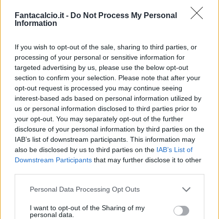
Premium Member. Sono stati infatti pochissimi
Fantacalcio.it -
Do Not Process My Personal
gli abbonati e i J1897 Member a non sfruttare le
Information
rispettive prelazioni e sono bastate queste due
If you wish to opt-out of the sale, sharing to third parties, or
categorie di tifosi per esaurire tutti i tagliandi
processing of your personal or sensitive information for
disponibili per il big match.
targeted advertising by us, please use the below opt-out
Per chi non lo sapesse, la
J1897 Membership
è
section to confirm your selection. Please note that after your
opt-out request is processed you may continue seeing
la più esclusiva delle due proposte dai
interest-based ads based on personal information utilized by
bianconeri (alle quali si aggiunge la Junior
us or personal information disclosed to third parties prior to
Membership per i più piccoli) che offre fra i
your opt-out. You may separately opt-out of the further
disclosure of your personal information by third parties on the
numerosi vantaggi la possibilità di avere una
IAB’s list of downstream participants. This information may
prelazione anticipata sui biglietti rispetto ai
also be disclosed by us to third parties on the
IAB’s List of
Premium Member e alla vendita libera. Al
Downstream Participants
that may further disclose it to other
third parties.
termine del periodo di prelazione dedicato
esclusivamente agli abbonati, sono bastati pochi
Personal Data Processing Opt Outs
minuti dall'apertura della prelazione per i J1897
I want to opt-out of the Sharing of my
Member per far sparire anche gli ultimi biglietti
personal data.