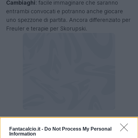
Cambiaghi
: facile immaginare che saranno
entrambi convocati e potranno anche giocare
uno spezzone di partita. Ancora differenziato per
Freuler e terapie per Skorupski.
Bologna, il notiziario odierno
Fantacalcio.it -
Do Not Process My Personal
A due giorni da Bologna-Cremonese i rossoblù
Information