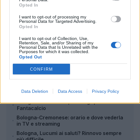
Opted In
I want to opt-out of processing my
Personal Data for Targeted Advertising.
Opted In
I want to opt-out of Collection, Use,
Retention, Sale, and/or Sharing of my
Personal Data that Is Unrelated with the
Autore
Purposes for which it was collected.
Opted Out
Redazione Fantacalcio.it
CONFIRM
Leggi anche...
Data Deletion
Data Access
Privacy Policy
Bologna-Cremonese, i consigli per il
Fantacalcio
Bologna-Cremonese: orario e dove vederla
in TV e streaming
Bologna, Lucumì ai saluti? Rinnovo sempre
più difficile