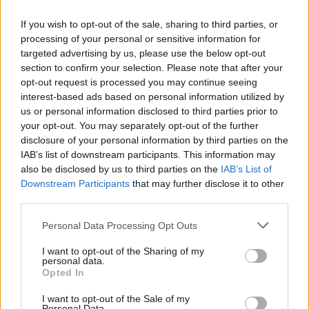
hanno ripreso gli allenamenti a Casteldebole:
If you wish to opt-out of the sale, sharing to third parties, or
seduta di scarico per i più impiegati giovedì,
processing of your personal or sensitive information for
lavoro tattico e prove di conclusioni a rete per gli
targeted advertising by us, please use the below opt-out
altri. Jonathan Rowe e Nicolò Cambiaghi sono
section to confirm your selection. Please note that after your
opt-out request is processed you may continue seeing
rientrati regolarmente in gruppo, differenziato per
interest-based ads based on personal information utilized by
Remo Freuler. Lukasz Skorupski ha svolto
us or personal information disclosed to third parties prior to
terapie.
your opt-out. You may separately opt-out of the further
disclosure of your personal information by third parties on the
IAB’s list of downstream participants. This information may
also be disclosed by us to third parties on the
IAB’s List of
Downstream Participants
that may further disclose it to other
third parties.
Personal Data Processing Opt Outs
I want to opt-out of the Sharing of my
personal data.
Opted In
I want to opt-out of the Sale of my
Personal Data.