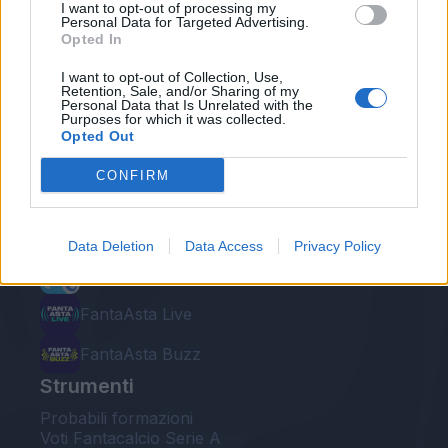
I want to opt-out of processing my
Personal Data for Targeted Advertising.
Opted In
I want to opt-out of Collection, Use,
Retention, Sale, and/or Sharing of my
Personal Data that Is Unrelated with the
Le nostre app
Purposes for which it was collected.
Opted Out
Fantacalcio® Serie A Enilive
CONFIRM
Leghe Fantacalcio® Serie A Enilive
EuroLeghe Fantacalcio®
Data Deletion
Data Access
Privacy Policy
Guida per l'asta perfetta
FantaAsta Live
FantaAsta Buzz
Strumenti
Probabili formazioni
Voti Fantacalcio Serie A