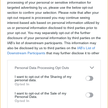
processing of your personal or sensitive information for
felsinea: "
Gli esami strumentali a cui è stato
targeted advertising by us, please use the below opt-out
sottoposto oggi Emanuele Giaccherini hanno
section to confirm your selection. Please note that after your
opt-out request is processed you may continue seeing
evidenziato una lesione di primo grado del
interest-based ads based on personal information utilized by
muscolo adduttore lungo della coscia destra. Il
us or personal information disclosed to third parties prior to
giocatore ha iniziato le terapie specifiche. Tempi
your opt-out. You may separately opt-out of the further
disclosure of your personal information by third parties on the
di recupero previsti: tre settimane circa
". Contro
IAB’s list of downstream participants. This information may
la Juventus spazio, dunque, a
Mounier e
also be disclosed by us to third parties on the
IAB’s List of
Brienza
alle spalle dell'unica punta che
Downstream Participants
that may further disclose it to other
third parties.
dovrebbe essere Destro.
Personal Data Processing Opt Outs
Autore
I want to opt-out of the Sharing of my
personal data.
Redazione Fantacalcio.it
Opted In
I want to opt-out of the Sale of my
Personal Data.
Opted In