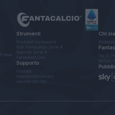
Strumenti
Chi si
Probabili formazioni
Redazio
Voti Fantacalcio Serie A
Fantaca
Rigoristi Serie A
Enilive
Via G. P
FantaAsta Live
80143, 
Supporto
Pubbli
Contatti
Impostazioni privacy
Lavora con noi