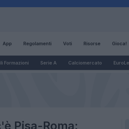
App
Regolamenti
Voti
Risorse
Gioca!
li Formazioni
Serie A
Calciomercato
EuroL
c'è Pisa-Roma: