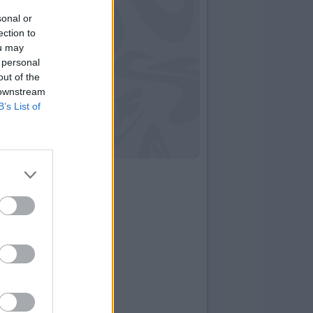
sonal or
ection to
ou may
 personal
out of the
 downstream
B’s List of