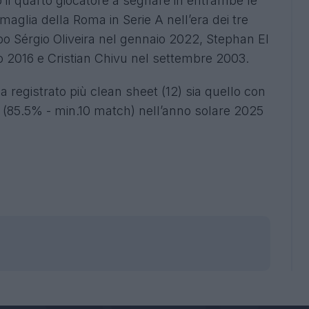
 il quarto giocatore a segnare in entrambe le
aglia della Roma in Serie A nell’era dei tre
dopo Sérgio Oliveira nel gennaio 2022, Stephan El
o 2016 e Cristian Chivu nel settembre 2003.
sia registrato più clean sheet (12) sia quello con
e (85.5% - min.10 match) nell’anno solare 2025