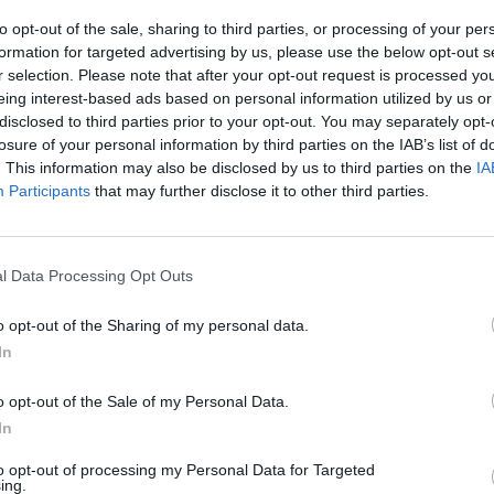
iallorossi con gol di Roberto Muzzi).
to opt-out of the sale, sharing to third parties, or processing of your per
e contro la
Roma
in Serie A (2V, 2N), contro
formation for targeted advertising by us, please use the below opt-out s
r selection. Please note that after your opt-out request is processed y
o più sconfitte nel torneo (a quota 10 anche
eing interest-based ads based on personal information utilized by us or
disclosed to third parties prior to your opt-out. You may separately opt-
losure of your personal information by third parties on the IAB’s list of
sa
potrebbe pareggiare entrambe le prime due
. This information may also be disclosed by us to third parties on the
IA
Participants
that may further disclose it to other third parties.
lta in Serie A; più in generale, i toscani
 entrambi i primi due match stagionali nel
volta, dopo il 1990/91 (2V) e il 1982/83 (1V,
l Data Processing Opt Outs
o opt-out of the Sharing of my personal data.
e delle ultime otto partite tra tutte le
In
ndo entrambe le gare nel 2025/26; i toscani
o opt-out of the Sale of my Personal Data.
 di fila in gare ufficiali dal periodo tra gennaio
In
caso, tutte in Serie B).
to opt-out of processing my Personal Data for Targeted
ing.
 1-0 alla prima giornata contro il Bologna; nei