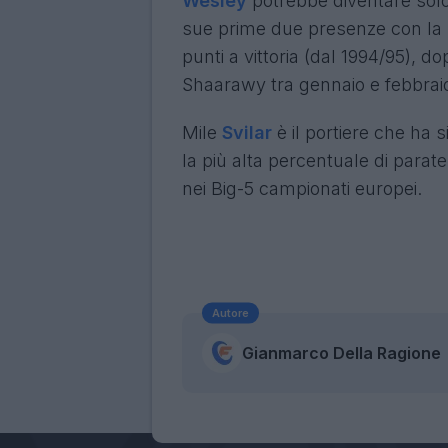
Wesley
potrebbe diventare solo
sue prime due presenze con la m
punti a vittoria (dal 1994/95), 
Shaarawy tra gennaio e febbrai
Mile
Svilar
è il portiere che ha 
la più alta percentuale di parat
nei Big-5 campionati europei.
Autore
Gianmarco Della Ragione