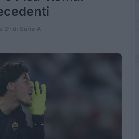
recedenti
a 2^ di Serie A