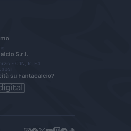
amo
ne
lcio S.r.l.
orzio - CdN, Is. F4
Napoli
cità su Fantacalcio?