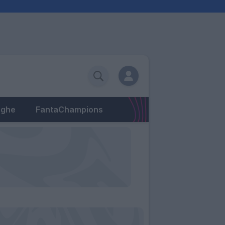
eghe
FantaChampions