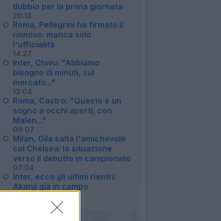
dubbio per la prima giornata
20:13
Roma, Pellegrini ha firmato il
rinnovo: manca solo
l'ufficialità
14:27
Inter, Chivu: "Abbiamo
bisogno di minuti, sul
mercato..."
12:04
Roma, Castro: "Questo è un
sogno a occhi aperti, con
Malen..."
09:07
Milan, Gila salta l'amichevole
col Chelsea: la situazione
verso il debutto in campionato
07:04
Inter, ecco gli ultimi rientri:
Akanji già in campo
06:57