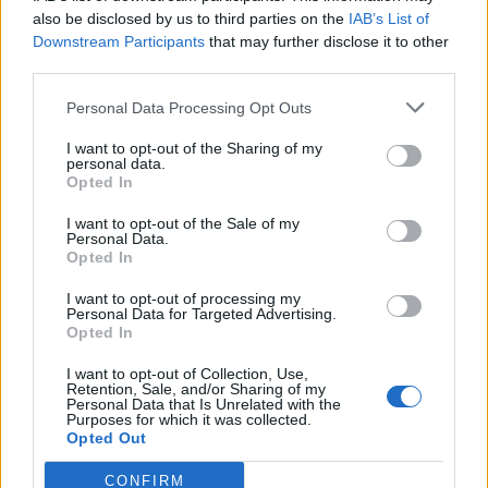
also be disclosed by us to third parties on the
IAB’s List of
prestazioni devono migliorare
".
Downstream Participants
that may further disclose it to other
third parties.
MILINKOVIC, CATALDI E HOEDT
- "
Milinkovic si
Personal Data Processing Opt Outs
sta inserendo, diventerà un giocatore importante,
ma ha bisogno di tempo e lo metterò in campo al
I want to opt-out of the Sharing of my
personal data.
momento giusto. Hoedt invece è un po' più
Opted In
avanti. Si allena con noi dal 6 luglio, è cambiato il
I want to opt-out of the Sale of my
lavoro, la cultura, i compagni. Ha buona
Personal Data.
Opted In
esperienza, può essere pronto. Cataldi ha fatto
I want to opt-out of processing my
una prepazione difficile con prestazioni non
Personal Data for Targeted Advertising.
buone, ma sta crescendo ed è disponibile per
Opted In
giocare
".
I want to opt-out of Collection, Use,
Retention, Sale, and/or Sharing of my
Personal Data that Is Unrelated with the
Purposes for which it was collected.
Autore
Opted Out
Redazione Fantacalcio.it
CONFIRM