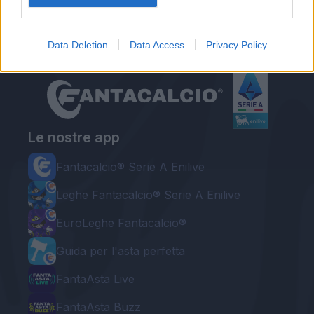
Data Deletion
Data Access
Privacy Policy
Le nostre app
Fantacalcio® Serie A Enilive
Leghe Fantacalcio® Serie A Enilive
EuroLeghe Fantacalcio®
Guida per l'asta perfetta
FantaAsta Live
FantaAsta Buzz