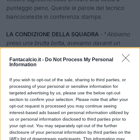
punteggio pieno. Queste le parole del tecnico
biancoceleste in conferenza stampa.
LA CONDIZIONE DELLA SQUADRA
- "
Abbiamo
preso una brutta botta, avevamo davanti un
sogno, non siamo riusciti a conquistarlo. Ma ho
Fantacalcio.it -
Do Not Process My Personal
visto gli sguardi e gli atteggiamenti giusti. Ora o
Information
ci piangiamo addosso o ci rimbocchiamo le
maniche e ripartiamo. E io ho visto la seconda
If you wish to opt-out of the sale, sharing to third parties, or
cosa. Domani dobbiamo mettere in campo il
processing of your personal or sensitive information for
targeted advertising by us, please use the below opt-out
carattere, mi aspetto una reazione
".
section to confirm your selection. Please note that after your
opt-out request is processed you may continue seeing
IL CASO FELIPE ANDERSON
- "
Deve completare
interest-based ads based on personal information utilized by
us or personal information disclosed to third parties prior to
la crescita e la maturazione, gli avversari li
your opt-out. You may separately opt-out of the further
conoscono bene, deve imparare a variare il suo
disclosure of your personal information by third parties on the
gioco. Sta avendo gli stessi atteggiamenti, le
IAB’s list of downstream participants. This information may